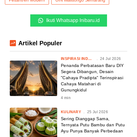
Pesantren Modern
UIN Walisongo Semarang
Ikuti Whatsapp Inibaru.id
Artikel Populer
INSPIRASI INDONESIA
.
24 Jul 2026
Penanda Perbatasan Baru DIY
Segera Dibangun, Desain
"Cahaya Pradipta" Terinspirasi
Cahaya Matahari di
Gunungkidul
4
min
KULINARY
.
25 Jul 2026
Sering Dianggap Sama,
Ternyata Putu Bambu dan Putu
Ayu Punya Banyak Perbedaan