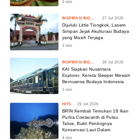
3
min
INSPIRASI INDONESIA
.
27 Jul 2026
Dijuluki Little Tiongkok, Lasem
Simpan Jejak Akulturasi Budaya
yang Masih Terjaga
3
min
INSPIRASI INDONESIA
.
28 Jul 2026
KAI Siapkan Nusantara
Explorer, Kereta Sleeper Mewah
Bernuansa Budaya Indonesia
3
min
HITS
.
29 Jul 2026
BRIN Kembali Temukan 18 Ikan
Purba Coelacanth di Pulau
Talise, Bukti Pentingnya
Konservasi Laut Dalam
4
min