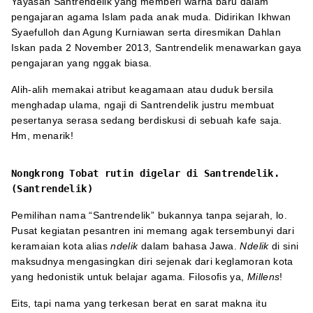
Yayasan Santrendelik yang memberi warna baru dalam
pengajaran agama Islam pada anak muda. Didirikan Ikhwan
Syaefulloh dan Agung Kurniawan serta diresmikan Dahlan
Iskan pada 2 November 2013, Santrendelik menawarkan gaya
pengajaran yang nggak biasa.
Alih-alih memakai atribut keagamaan atau duduk bersila
menghadap ulama, ngaji di Santrendelik justru membuat
pesertanya serasa sedang berdiskusi di sebuah kafe saja.
Hm, menarik!
Nongkrong Tobat rutin digelar di Santrendelik.
(Santrendelik)
Pemilihan nama “Santrendelik” bukannya tanpa sejarah, lo.
Pusat kegiatan pesantren ini memang agak tersembunyi dari
keramaian kota alias
ndelik
dalam bahasa Jawa.
Ndelik
di sini
maksudnya mengasingkan diri sejenak dari keglamoran kota
yang hedonistik untuk belajar agama. Filosofis ya,
Millens
!
Eits, tapi nama yang terkesan berat en sarat makna itu