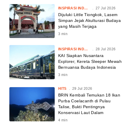
INSPIRASI INDONESIA
.
27 Jul 2026
Dijuluki Little Tiongkok, Lasem
Simpan Jejak Akulturasi Budaya
yang Masih Terjaga
3
min
INSPIRASI INDONESIA
.
28 Jul 2026
KAI Siapkan Nusantara
Explorer, Kereta Sleeper Mewah
Bernuansa Budaya Indonesia
3
min
HITS
.
29 Jul 2026
BRIN Kembali Temukan 18 Ikan
Purba Coelacanth di Pulau
Talise, Bukti Pentingnya
Konservasi Laut Dalam
4
min