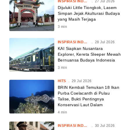
INSPIRASI INDONESIA
.
27 Jul 2026
Dijuluki Little Tiongkok, Lasem
Simpan Jejak Akulturasi Budaya
yang Masih Terjaga
3
min
INSPIRASI INDONESIA
.
28 Jul 2026
KAI Siapkan Nusantara
Explorer, Kereta Sleeper Mewah
Bernuansa Budaya Indonesia
3
min
HITS
.
29 Jul 2026
BRIN Kembali Temukan 18 Ikan
Purba Coelacanth di Pulau
Talise, Bukti Pentingnya
Konservasi Laut Dalam
4
min
INSPIRASI INDONESIA
.
30 Jul 2026