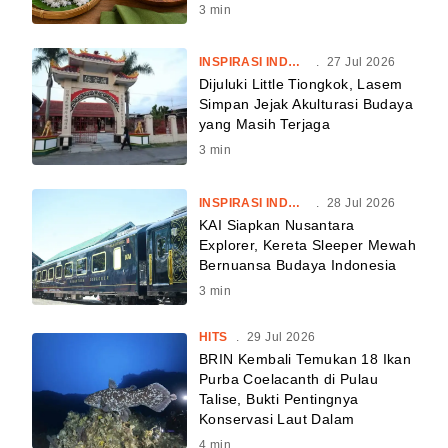
3
min
INSPIRASI INDONESIA
.
27 Jul 2026
Dijuluki Little Tiongkok, Lasem
Simpan Jejak Akulturasi Budaya
yang Masih Terjaga
3
min
INSPIRASI INDONESIA
.
28 Jul 2026
KAI Siapkan Nusantara
Explorer, Kereta Sleeper Mewah
Bernuansa Budaya Indonesia
3
min
HITS
.
29 Jul 2026
BRIN Kembali Temukan 18 Ikan
Purba Coelacanth di Pulau
Talise, Bukti Pentingnya
Konservasi Laut Dalam
4
min