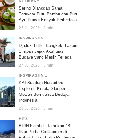
KULINARY
Sering Dianggap Sama,
Ternyata Putu Bambu dan Putu
Ayu Punya Banyak Perbedaan
25 Jul 2026
.
3
min
INSPIRASI INDONESIA
Dijuluki Little Tiongkok, Lasem
Simpan Jejak Akulturasi
Budaya yang Masih Terjaga
27 Jul 2026
.
3
min
INSPIRASI INDONESIA
KAI Siapkan Nusantara
Explorer, Kereta Sleeper
Mewah Bernuansa Budaya
Indonesia
28 Jul 2026
.
3
min
HITS
BRIN Kembali Temukan 18
Ikan Purba Coelacanth di
Pulau Talise, Bukti Pentingnya