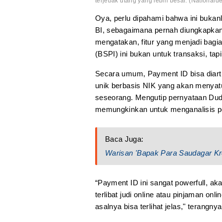
terjebak utang yang lebih besar. (Nationalde
Oya, perlu dipahami bahwa ini bukanla
BI, sebagaimana pernah diungkapkan
mengatakan, fitur yang menjadi bagi
(BSPI) ini bukan untuk transaksi, tapi 
Secara umum, Payment ID bisa diarti
unik berbasis NIK yang akan menyatu
seseorang. Mengutip pernyataan Dudi
memungkinkan untuk menganalisis pola
Baca Juga:
Warisan 'Bapak Para Saudagar Kre
“Payment ID ini sangat powerfull, akan
terlibat judi online atau pinjaman on
asalnya bisa terlihat jelas," terangnya