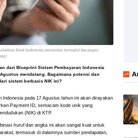
mudahkan Bank Indonesia memantau transaksi keuangan
pay)
ian dari Blueprint Sistem Pembayaran Indonesia
A
7 Agustus mendatang. Bagaimana potensi dan
ri sistem berbasis NIK ini?
 Indonesia pada 17 Agustus tahun ini akan dirayakan
urkan Payment ID, semacam kode unik yang
pendudukan (NIK) di KTP.
inasi huruf dan angka ini akan sangat kuat untuk
rakat, termasuk di dalamnya sumber pendapatan,