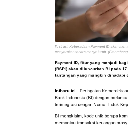
Ilustrasi: Keberadaan Payment ID akan me
masyarakat secara menyeluruh. (Emerchant
Payment ID, fitur yang menjadi bag
(BSPI) akan diluncurkan BI pada 1
tantangan yang mungkin dihadapi da
Inibaru.id
– Peringatan Kemerdekaan
Bank Indonesia (BI) dengan melunc
terintegrasi dengan Nomor Induk Ke
BI mengklaim, kode unik berupa komb
memantau transaksi keuangan masya