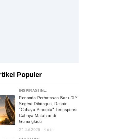
rtikel Populer
INSPIRASI INDONESIA
Penanda Perbatasan Baru DIY
Segera Dibangun, Desain
"Cahaya Pradipta" Terinspirasi
Cahaya Matahari di
Gunungkidul
24 Jul 2026
.
4
min