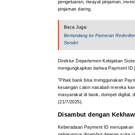
pengeluaran, riwayat pinjaman, invest
pinjaman daring.
Baca Juga:
Bertandang ke Pameran Redmille
Sendiri
Direktur Departemen Kebijakan Si
mengungkapkan bahwa Payment ID ju
"Pihak bank bisa menggunakan Paymen
keuangan calon nasabah mereka kare
masyarakat di bank, dompet digital, dan
(21/7/2025).
Disambut dengan Kekhaw
Keberadaan Payment ID merupakan s
seharusnya disambut dengan suka ci