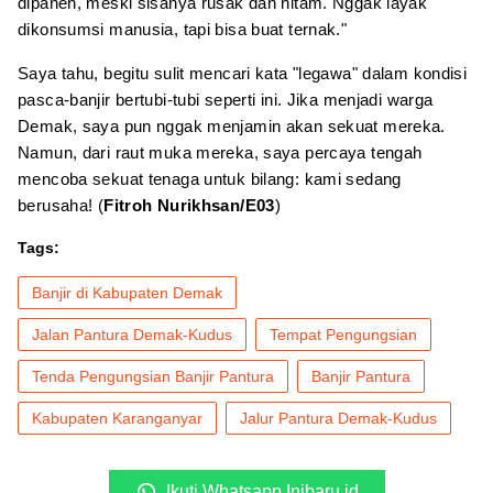
dipanen, meski sisanya rusak dan hitam. Nggak layak
dikonsumsi manusia, tapi bisa buat ternak."
Saya tahu, begitu sulit mencari kata "legawa" dalam kondisi
pasca-banjir bertubi-tubi seperti ini. Jika menjadi warga
Demak, saya pun nggak menjamin akan sekuat mereka.
Namun, dari raut muka mereka, saya percaya tengah
mencoba sekuat tenaga untuk bilang: kami sedang
berusaha! (
Fitroh Nurikhsan/E03
)
Tags:
Banjir di Kabupaten Demak
Jalan Pantura Demak-Kudus
Tempat Pengungsian
Tenda Pengungsian Banjir Pantura
Banjir Pantura
Kabupaten Karanganyar
Jalur Pantura Demak-Kudus
Ikuti Whatsapp Inibaru.id