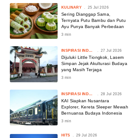
KULINARY
.
25 Jul 2026
Sering Dianggap Sama,
Ternyata Putu Bambu dan Putu
Ayu Punya Banyak Perbedaan
3
min
INSPIRASI INDONESIA
.
27 Jul 2026
Dijuluki Little Tiongkok, Lasem
Simpan Jejak Akulturasi Budaya
yang Masih Terjaga
3
min
INSPIRASI INDONESIA
.
28 Jul 2026
KAI Siapkan Nusantara
Explorer, Kereta Sleeper Mewah
Bernuansa Budaya Indonesia
3
min
HITS
.
29 Jul 2026