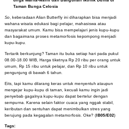
unga Warna-warni dan Bangunan Ikonik Dunia di
Taman Bunga Celosia
So
, keberadaan Alian Butterfly ini diharapkan bisa menjadi
wahana wisata edukasi bagi pelajar, mahasiswa atau
masyarakat umum. Kamu bisa mempelajari jenis kupu-kupu
dan bagaimana proses metamorfosis kepompong menjadi
kupu-kupu.
Tertarik berkunjung? Taman itu buka setiap hari pada pukul
08.00-18.00 WIB, Harga tiketnya Rp 20 ribu per orang untuk
umum, Rp 15 ribu untuk pelajar, dan Rp 10 ribu untuk
pengunjung di bawah 6 tahun.
Eits, tapi kamu dilarang keras untuk menyentuh ataupun
mengejar kupu-kupu di taman, kecuali kamu ingin jadi
penyebab gagalnya kupu-kupu dapat bertelur dengan
sempurna. Karena selain faktor cuaca yang nggak stabil,
keributan dan sentuhan dapat menimbulkan stres yang
berujung pada kegagalan metamorfosis. Oke? (
IB05/E02
)
Tags: