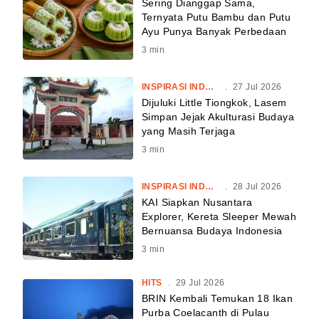
Sering Dianggap Sama,
Ternyata Putu Bambu dan Putu
Ayu Punya Banyak Perbedaan
3
min
INSPIRASI INDONESIA
.
27 Jul 2026
Dijuluki Little Tiongkok, Lasem
Simpan Jejak Akulturasi Budaya
yang Masih Terjaga
3
min
INSPIRASI INDONESIA
.
28 Jul 2026
KAI Siapkan Nusantara
Explorer, Kereta Sleeper Mewah
Bernuansa Budaya Indonesia
3
min
HITS
.
29 Jul 2026
BRIN Kembali Temukan 18 Ikan
Purba Coelacanth di Pulau