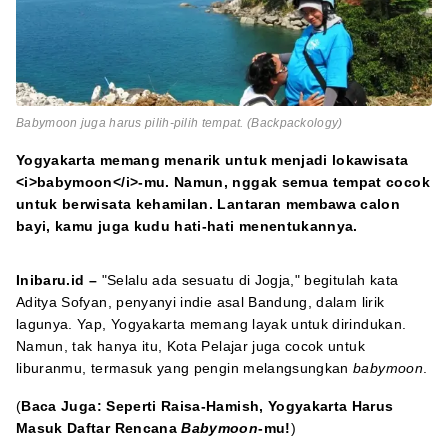
Babymoon juga harus pilih-pilih tempat. (Backpackology)
Yogyakarta memang menarik untuk menjadi lokawisata
<i>babymoon</i>-mu. Namun, nggak semua tempat cocok
untuk berwisata kehamilan. Lantaran membawa calon
bayi, kamu juga kudu hati-hati menentukannya.
Inibaru.id –
"Selalu ada sesuatu di Jogja," begitulah kata
Aditya Sofyan, penyanyi indie asal Bandung, dalam lirik
lagunya. Yap, Yogyakarta memang layak untuk dirindukan.
Namun, tak hanya itu, Kota Pelajar juga cocok untuk
liburanmu, termasuk yang pengin melangsungkan
babymoon
.
(
Baca Juga:
Seperti Raisa-Hamish, Yogyakarta Harus
Masuk Daftar Rencana
Babymoon
-mu!
)