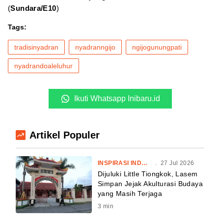
(
Sundara/E10
)
Tags:
tradisinyadran
nyadranngijo
ngijogunungpati
nyadrandoaleluhur
Ikuti Whatsapp Inibaru.id
Artikel Populer
INSPIRASI INDONESIA
.
27 Jul 2026
Dijuluki Little Tiongkok, Lasem
Simpan Jejak Akulturasi Budaya
yang Masih Terjaga
3
min