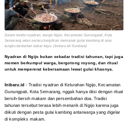
Dalam tradisi nyadran, warga Ngijo, Kecamatan Gunungpati, Kota
Semarang akan secara bergiliran memasak gulai kambing di atas
tungku berbahan bakar kayu. (Inibaru.id/ Sundara)
Nyadran di Ngijo bukan sekadar tradisi tahunan, tapi juga
momen berkumpul warga, bergotong royong, dan ritual
untuk mempererat kebersamaan lewat gulai khasnya.
Inibaru.id
- Tradisi nyadran di Kelurahan Ngijo, Kecamatan
Gunungpati, Kota Semarang, nggak hanya diisi dengan ritual
bersih-bersih makam dan persembahan doa. Tradisi
tahunan tersebut terasa lebih menarik di Ngijo karena juga
diikuti dengan pesta gulai kambing antarwarga yang digelar
di kompleks makam.