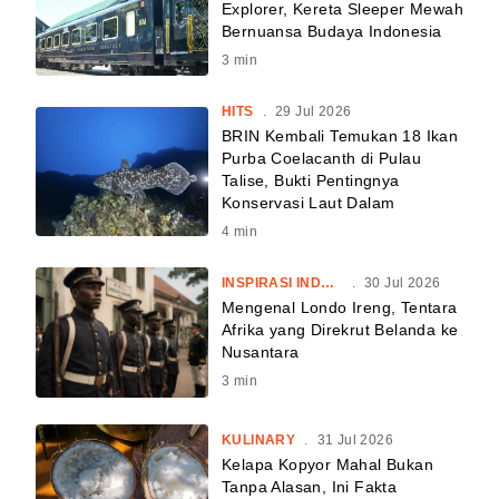
Explorer, Kereta Sleeper Mewah
Bernuansa Budaya Indonesia
3
min
HITS
.
29 Jul 2026
BRIN Kembali Temukan 18 Ikan
Purba Coelacanth di Pulau
Talise, Bukti Pentingnya
Konservasi Laut Dalam
4
min
INSPIRASI INDONESIA
.
30 Jul 2026
Mengenal Londo Ireng, Tentara
Afrika yang Direkrut Belanda ke
Nusantara
3
min
KULINARY
.
31 Jul 2026
Kelapa Kopyor Mahal Bukan
Tanpa Alasan, Ini Fakta