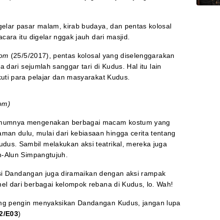
gelar pasar malam, kirab budaya, dan pentas kolosal
cara itu digelar nggak jauh dari masjid.
com
(25/5/2017), pentas kolosal yang diselenggarakan
a dari sejumlah sanggar tari di Kudus. Hal itu lain
kuti para pelajar dan masyarakat Kudus.
om)
 umumnya mengenakan berbagai macam kostum yang
n dulu, mulai dari kebiasaan hingga cerita tentang
us. Sambil melakukan aksi teatrikal, mereka juga
n-Alun Simpangtujuh.
adisi Dandangan juga diramaikan dengan aksi rampak
el dari berbagai kelompok rebana di Kudus, lo. Wah!
ang pengin menyaksikan Dandangan Kudus, jangan lupa
2/E03
)