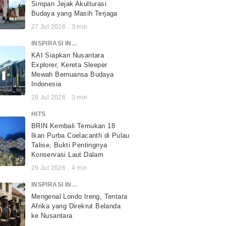
Simpan Jejak Akulturasi
Budaya yang Masih Terjaga
27 Jul 2026
.
3
min
INSPIRASI INDONESIA
KAI Siapkan Nusantara
Explorer, Kereta Sleeper
Mewah Bernuansa Budaya
Indonesia
28 Jul 2026
.
3
min
HITS
BRIN Kembali Temukan 18
Ikan Purba Coelacanth di Pulau
Talise, Bukti Pentingnya
Konservasi Laut Dalam
29 Jul 2026
.
4
min
INSPIRASI INDONESIA
Mengenal Londo Ireng, Tentara
Afrika yang Direkrut Belanda
ke Nusantara