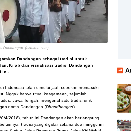
si Dandangan. (elshinta.com)
garakan Dandangan sebagai tradisi untuk
. Kirab dan visualisasi tradisi Dandangan
A
 ini.
i Indonesia telah dimulai jauh sebelum memasuki
but. Nggak hanya ritual keagamaan, sejumlah
 Kudus, Jawa Tengah, mengenal satu tradisi unik
ngan nama Dandangan (
Dhandhangan
).
20/4/2018), tahun ini Dandangan akan berlangsung
elumnya, tradisi yang digelar selama dua minggu ini
Sunan Kudus, Jalan Pangeran Puger, Jalan KH Wahid