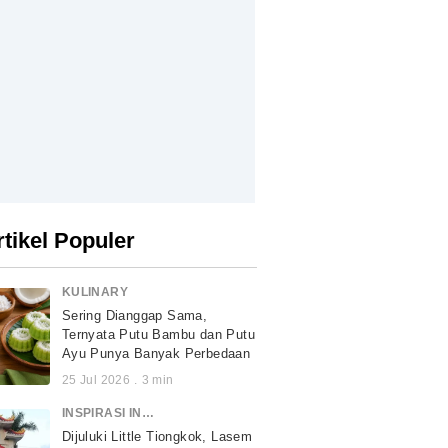
rtikel Populer
KULINARY
Sering Dianggap Sama,
Ternyata Putu Bambu dan Putu
Ayu Punya Banyak Perbedaan
25 Jul 2026
.
3
min
INSPIRASI INDONESIA
Dijuluki Little Tiongkok, Lasem