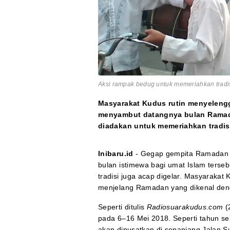
Aksi rampak bedug untuk memeriahkan tradi
Masyarakat Kudus rutin menyeleng
menyambut datangnya bulan Ramadan
diadakan untuk memeriahkan tradisi
Inibaru.id
- Gegap gempita Ramadan d
bulan istimewa bagi umat Islam terse
tradisi juga acap digelar. Masyarakat
menjelang Ramadan yang dikenal de
Seperti ditulis
Radiosuarakudus.com
(
pada 6–16 Mei 2018. Seperti tahun seb
akan dipusatkan di sepanjang Jalan 