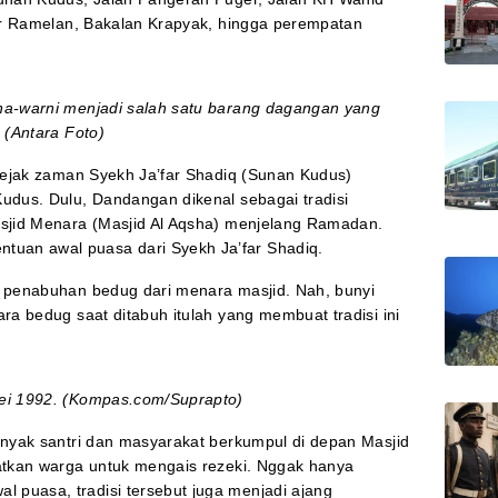
 dr Ramelan, Bakalan Krapyak, hingga perempatan
na-warni menjadi salah satu barang dagangan yang
 (Antara Foto)
 sejak zaman Syekh Ja’far Shadiq (Sunan Kudus)
udus. Dulu, Dandangan dikenal sebagai tradisi
asjid Menara (Masjid Al Aqsha) menjelang Ramadan.
an awal puasa dari Syekh Ja’far Shadiq.
n penabuhan bedug dari menara masjid. Nah, bunyi
ra bedug saat ditabuh itulah yang membuat tradisi ini
ei 1992. (Kompas.com/Suprapto)
anyak santri dan masyarakat berkumpul di depan Masjid
atkan warga untuk mengais rezeki. Nggak hanya
puasa, tradisi tersebut juga menjadi ajang