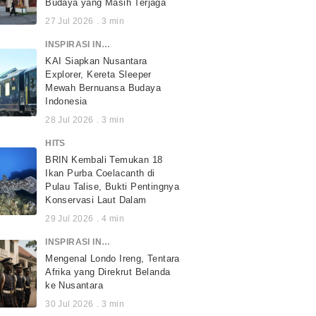
Budaya yang Masih Terjaga
27 Jul 2026
.
3
min
INSPIRASI INDONESIA
KAI Siapkan Nusantara
Explorer, Kereta Sleeper
Mewah Bernuansa Budaya
Indonesia
28 Jul 2026
.
3
min
HITS
BRIN Kembali Temukan 18
Ikan Purba Coelacanth di
Pulau Talise, Bukti Pentingnya
Konservasi Laut Dalam
29 Jul 2026
.
4
min
INSPIRASI INDONESIA
Mengenal Londo Ireng, Tentara
Afrika yang Direkrut Belanda
ke Nusantara
30 Jul 2026
.
3
min