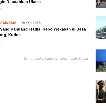
gin Dipatahkan Ulama
n
DISINESIA
.
26 Okt 2018
ayang Pandang Tradisi Rebo Wekasan di Desa
ang, Kudus
n
Semua artikel pada pencarian telah dimuat