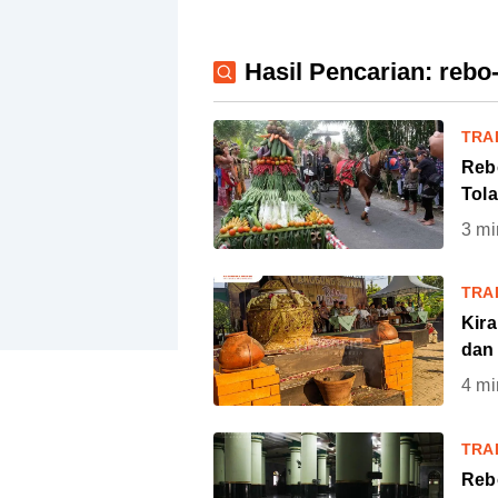
Hasil Pencarian: reb
TRA
Reb
Tola
3
mi
TRA
Kir
dan
4
mi
TRA
Reb