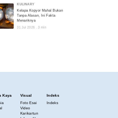
KULINARY
Kelapa Kopyor Mahal Bukan
Tanpa Alasan, Ini Fakta
Menariknya
31 Jul 2026
.
3
min
a Kaya
Visual
Indeks
sia
Foto Esai
Indeks
al
Video
Karikartun