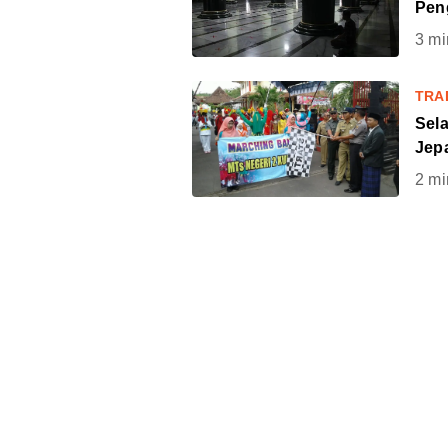
Pen
3
mi
TRA
Sel
Jep
2
mi