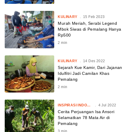
KULINARY
.
15 Feb 2023
Murah Meriah, Serabi Legend
Mbok Siwas di Pemalang Hanya
Rp500
2
min
KULINARY
.
14 Des 2022
Sejarah Kue Kamir, Dari Jajanan
Idulfitri Jadi Camilan Khas
Pemalang
2
min
INSPIRASI INDONESIA
.
4 Jul 2022
Cerita Perjuangan Isa Ansori
Selamatkan 78 Mata Air di
Pemalang
3
min