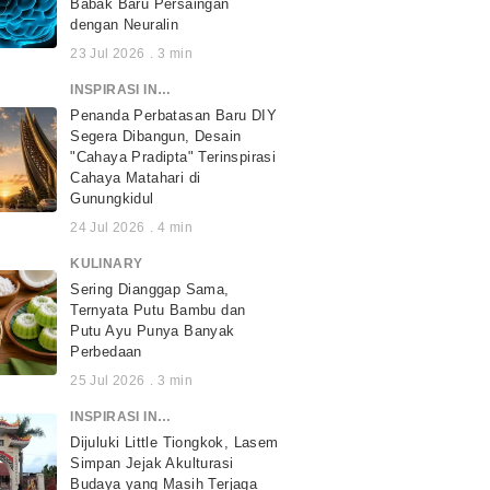
Babak Baru Persaingan
dengan Neuralin
23 Jul 2026
.
3
min
INSPIRASI INDONESIA
Penanda Perbatasan Baru DIY
Segera Dibangun, Desain
"Cahaya Pradipta" Terinspirasi
Cahaya Matahari di
Gunungkidul
24 Jul 2026
.
4
min
KULINARY
Sering Dianggap Sama,
Ternyata Putu Bambu dan
Putu Ayu Punya Banyak
Perbedaan
25 Jul 2026
.
3
min
INSPIRASI INDONESIA
Dijuluki Little Tiongkok, Lasem
Simpan Jejak Akulturasi
Budaya yang Masih Terjaga