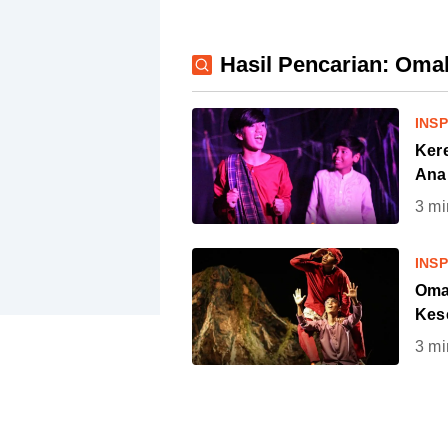
Hasil Pencarian: Om
INSP
Ker
Ana
3
mi
INSP
Oma
Kes
3
mi