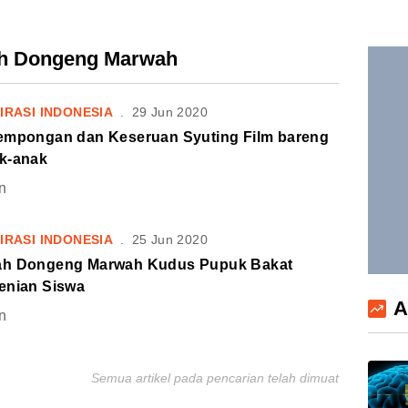
ah Dongeng Marwah
IRASI INDONESIA
.
29 Jun 2020
empongan dan Keseruan Syuting Film bareng
k-anak
n
IRASI INDONESIA
.
25 Jun 2020
h Dongeng Marwah Kudus Pupuk Bakat
enian Siswa
A
n
Semua artikel pada pencarian telah dimuat