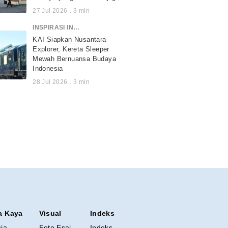
27 Jul 2026
.
3
min
INSPIRASI INDONESIA
KAI Siapkan Nusantara
Explorer, Kereta Sleeper
Mewah Bernuansa Budaya
Indonesia
28 Jul 2026
.
3
min
a Kaya
Visual
Indeks
sia
Foto Esai
Indeks