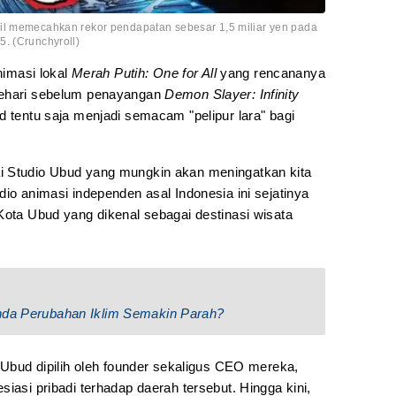
il memecahkan rekor pendapatan sebesar 1,5 miliar yen pada
. (Crunchyroll)
nimasi lokal
Merah Putih: One for All
yang rencananya
sehari sebelum penayangan
Demon Slayer: Infinity
 tentu saja menjadi semacam "pelipur lara" bagi
i Studio Ubud yang mungkin akan meningatkan kita
dio animasi independen asal Indonesia ini sejatinya
Kota Ubud yang dikenal sebagai destinasi wisata
anda Perubahan Iklim Semakin Parah?
 Ubud dipilih oleh founder sekaligus CEO mereka,
iasi pribadi terhadap daerah tersebut. Hingga kini,