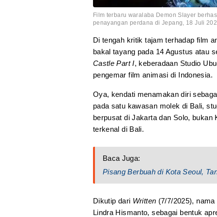
Film terbaru waralaba Demon Slayer berhas
penayangan perdana di Jepang, 18 Juli 2025
Di tengah kritik tajam terhadap film a
bakal tayang pada 14 Agustus atau 
Castle Part I
, keberadaan Studio Ubud
pengemar film animasi di Indonesia.
Oya, kendati menamakan diri sebaga
pada satu kawasan molek di Bali, stu
berpusat di Jakarta dan Solo, bukan 
terkenal di Bali.
Baca Juga:
Pisang Berbuah di Kota Seoul, T
Dikutip dari
Written
(7/7/2025), nama
Lindra Hismanto, sebagai bentuk apres