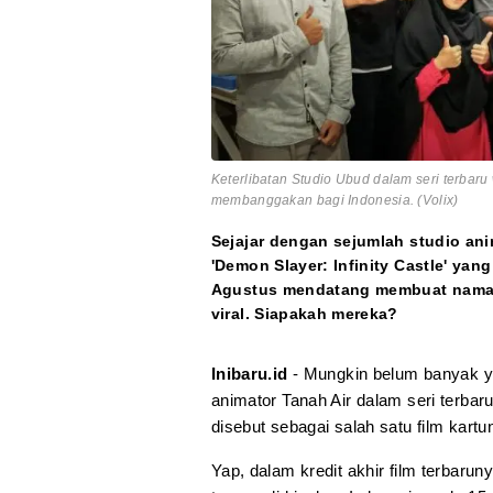
Keterlibatan Studio Ubud dalam seri terbaru
membanggakan bagi Indonesia. (Volix)
Sejajar dengan sejumlah studio ani
'Demon Slayer: Infinity Castle' ya
Agustus mendatang membuat nama 
viral. Siapakah mereka?
Inibaru.id
- Mungkin belum banyak 
animator Tanah Air dalam seri terbar
disebut sebagai salah satu film kartun
Yap, dalam kredit akhir film terbarun