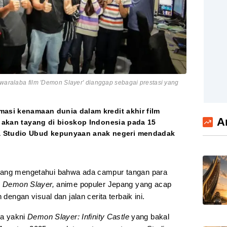
 waralaba film 'Demon Slayer' dianggap sebagai prestasi yang
masi kenamaan dunia dalam kredit akhir film
A
ng akan tayang di bioskop Indonesia pada 15
Studio Ubud kepunyaan anak negeri mendadak
yang mengetahui bahwa ada campur tangan para
u
Demon Slayer,
anime populer Jepang yang acap
 dengan visual dan jalan cerita terbaik ini.
ya yakni
Demon Slayer: Infinity Castle
yang bakal