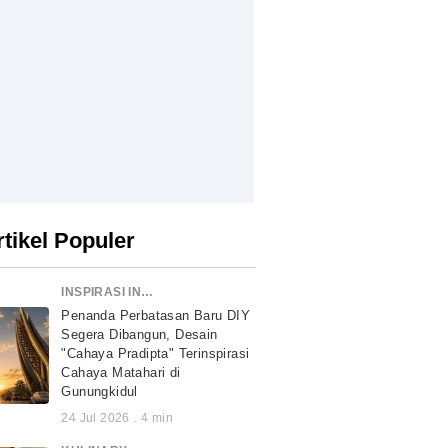
rtikel Populer
INSPIRASI INDONESIA
Penanda Perbatasan Baru DIY
Segera Dibangun, Desain
"Cahaya Pradipta" Terinspirasi
Cahaya Matahari di
Gunungkidul
24 Jul 2026
.
4
min