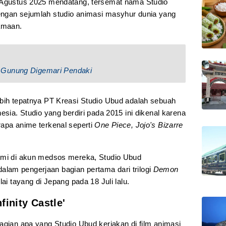
5 Agustus 2025 mendatang, tersemat nama Studio
engan sejumlah studio animasi masyhur dunia yang
amaan.
 Gunung Digemari Pendaki
ebih tepatnya PT Kreasi Studio Ubud adalah sebuah
esia. Studio yang berdiri pada 2015 ini dikenal karena
rapa anime terkenal seperti
One Piece, Jojo's Bizarre
esmi di akun medsos mereka, Studio Ubud
lam pengerjaan bagian pertama dari trilogi
Demon
i tayang di Jepang pada 18 Juli lalu.
finity Castle'
agian apa yang Studio Ubud kerjakan di film animasi