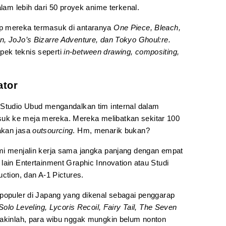
alam lebih dari 50 proyek anime terkenal.
p mereka termasuk di antaranya
One Piece, Bleach,
n, JoJo’s Bizarre Adventure, dan Tokyo Ghoul:re.
ek teknis seperti
in-between drawing, compositing,
ator
 Studio Ubud mengandalkan tim internal dalam
uk ke meja mereka. Mereka melibatkan sekitar 100
akan jasa
outsourcing
. Hm, menarik bukan?
mi menjalin kerja sama jangka panjang dengan empat
lain Entertainment Graphic Innovation atau Studi
ction, dan A-1 Pictures.
 populer di Japang yang dikenal sebagai penggarap
Solo Leveling, Lycoris Recoil, Fairy Tail, The Seven
Yakinlah, para wibu nggak mungkin belum nonton