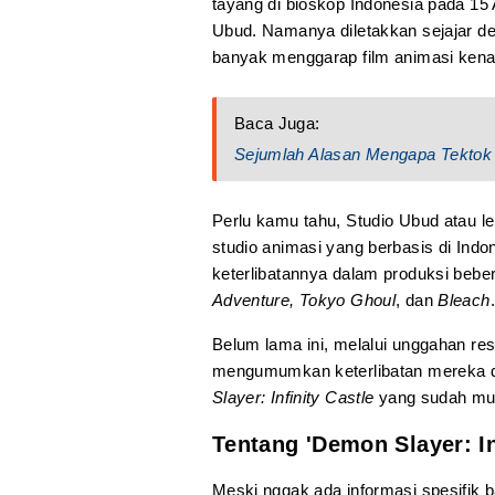
tayang di bioskop Indonesia pada 1
Ubud. Namanya diletakkan sejajar d
banyak menggarap film animasi ken
Baca Juga:
Sejumlah Alasan Mengapa Tektok
Perlu kamu tahu, Studio Ubud atau l
studio animasi yang berbasis di Indon
keterlibatannya dalam produksi bebe
Adventure, Tokyo Ghoul
, dan
Bleach
.
Belum lama ini, melalui unggahan r
mengumumkan keterlibatan mereka da
Slayer: Infinity Castle
yang sudah mula
Tentang 'Demon Slayer: In
Meski nggak ada informasi spesifik b