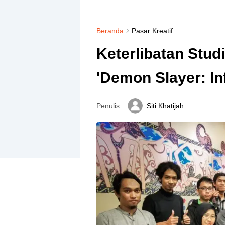
Beranda
Pasar Kreatif
Keterlibatan Stud
'Demon Slayer: Inf
Penulis:
Siti Khatijah