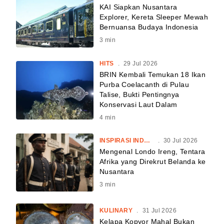
KAI Siapkan Nusantara
Explorer, Kereta Sleeper Mewah
Bernuansa Budaya Indonesia
3
min
HITS
.
29 Jul 2026
BRIN Kembali Temukan 18 Ikan
Purba Coelacanth di Pulau
Talise, Bukti Pentingnya
Konservasi Laut Dalam
4
min
INSPIRASI INDONESIA
.
30 Jul 2026
Mengenal Londo Ireng, Tentara
Afrika yang Direkrut Belanda ke
Nusantara
3
min
KULINARY
.
31 Jul 2026
Kelapa Kopyor Mahal Bukan