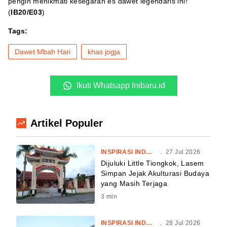
pengin menikmati kesegaran es dawet legendaris ini!
(
IB20/E03
)
Tags:
Dawet Mbah Hari
khas jogja
Ikuti Whatsapp Inibaru.id
Artikel Populer
INSPIRASI INDONESIA
.
27 Jul 2026
Dijuluki Little Tiongkok, Lasem
Simpan Jejak Akulturasi Budaya
yang Masih Terjaga
3
min
INSPIRASI INDONESIA
.
28 Jul 2026