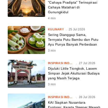
"Cahaya Pradipta" Terinspirasi
Cahaya Matahari di
Gunungkidul
4
min
KULINARY
.
25 Jul 2026
Sering Dianggap Sama,
Ternyata Putu Bambu dan Putu
Ayu Punya Banyak Perbedaan
3
min
INSPIRASI INDONESIA
.
27 Jul 2026
Dijuluki Little Tiongkok, Lasem
Simpan Jejak Akulturasi Budaya
yang Masih Terjaga
3
min
INSPIRASI INDONESIA
.
28 Jul 2026
KAI Siapkan Nusantara
Explorer, Kereta Sleeper Mewah