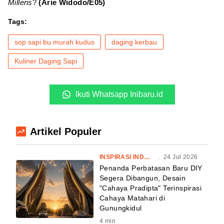
Millens
?
(Arie Widodo/E05)
Tags:
sop sapi bu murah kudus
daging kerbau
Kuliner Daging Sapi
Ikuti Whatsapp Inibaru.id
Artikel Populer
INSPIRASI INDONESIA
.
24 Jul 2026
Penanda Perbatasan Baru DIY
Segera Dibangun, Desain
"Cahaya Pradipta" Terinspirasi
Cahaya Matahari di
Gunungkidul
4
min