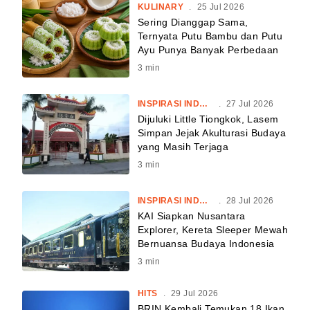
KULINARY
.
25 Jul 2026
Sering Dianggap Sama,
Ternyata Putu Bambu dan Putu
Ayu Punya Banyak Perbedaan
3
min
INSPIRASI INDONESIA
.
27 Jul 2026
Dijuluki Little Tiongkok, Lasem
Simpan Jejak Akulturasi Budaya
yang Masih Terjaga
3
min
INSPIRASI INDONESIA
.
28 Jul 2026
KAI Siapkan Nusantara
Explorer, Kereta Sleeper Mewah
Bernuansa Budaya Indonesia
3
min
HITS
.
29 Jul 2026
BRIN Kembali Temukan 18 Ikan