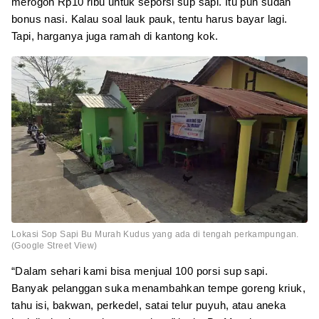
merogoh Rp10 ribu untuk seporsi sup sapi. Itu pun sudah
bonus nasi. Kalau soal lauk pauk, tentu harus bayar lagi.
Tapi, harganya juga ramah di kantong kok.
Lokasi Sop Sapi Bu Murah Kudus yang ada di tengah perkampungan.
(Google Street View)
“Dalam sehari kami bisa menjual 100 porsi sup sapi.
Banyak pelanggan suka menambahkan tempe goreng kriuk,
tahu isi, bakwan, perkedel, satai telur puyuh, atau aneka