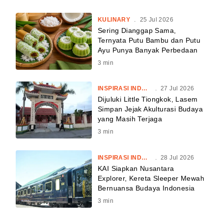
KULINARY
.
25 Jul 2026
Sering Dianggap Sama,
Ternyata Putu Bambu dan Putu
Ayu Punya Banyak Perbedaan
3
min
INSPIRASI INDONESIA
.
27 Jul 2026
Dijuluki Little Tiongkok, Lasem
Simpan Jejak Akulturasi Budaya
yang Masih Terjaga
3
min
INSPIRASI INDONESIA
.
28 Jul 2026
KAI Siapkan Nusantara
Explorer, Kereta Sleeper Mewah
Bernuansa Budaya Indonesia
3
min