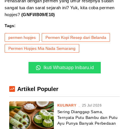
Penasaran dengan permen yang umur resepnya sudah
sangat tua dan sarat sejarah ini? Yuk, kita coba permen
hopjes?
(GNFI/IB09/E10)
Tags:
permen hopjes
Permen Kopi Resep dari Belanda
Permen Hopjes Mia Nada Semarang
Ikuti Whatsapp Inibaru.id
Artikel Populer
KULINARY
.
25 Jul 2026
Sering Dianggap Sama,
Ternyata Putu Bambu dan Putu
Ayu Punya Banyak Perbedaan