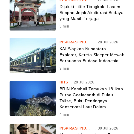
INSPIRASI INDONESIA
.
27 Jul 2026
Dijuluki Little Tiongkok, Lasem
Simpan Jejak Akulturasi Budaya
yang Masih Terjaga
3
min
INSPIRASI INDONESIA
.
28 Jul 2026
KAI Siapkan Nusantara
Explorer, Kereta Sleeper Mewah
Bernuansa Budaya Indonesia
3
min
HITS
.
29 Jul 2026
BRIN Kembali Temukan 18 Ikan
Purba Coelacanth di Pulau
Talise, Bukti Pentingnya
Konservasi Laut Dalam
4
min
INSPIRASI INDONESIA
.
30 Jul 2026