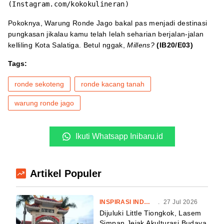
(Instagram.com/kokokulineran)
Pokoknya, Warung Ronde Jago bakal pas menjadi destinasi
pungkasan jikalau kamu telah lelah seharian berjalan-jalan
kelliling Kota Salatiga. Betul nggak,
Millens?
(IB20/E03)
Tags:
ronde sekoteng
ronde kacang tanah
warung ronde jago
Ikuti Whatsapp Inibaru.id
Artikel Populer
INSPIRASI INDONESIA
.
27 Jul 2026
Dijuluki Little Tiongkok, Lasem
Simpan Jejak Akulturasi Budaya