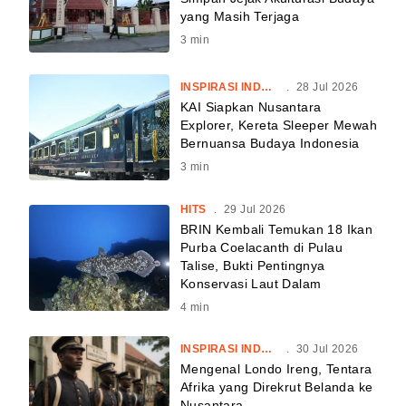
yang Masih Terjaga
3
min
INSPIRASI INDONESIA
.
28 Jul 2026
KAI Siapkan Nusantara
Explorer, Kereta Sleeper Mewah
Bernuansa Budaya Indonesia
3
min
HITS
.
29 Jul 2026
BRIN Kembali Temukan 18 Ikan
Purba Coelacanth di Pulau
Talise, Bukti Pentingnya
Konservasi Laut Dalam
4
min
INSPIRASI INDONESIA
.
30 Jul 2026
Mengenal Londo Ireng, Tentara
Afrika yang Direkrut Belanda ke
Nusantara