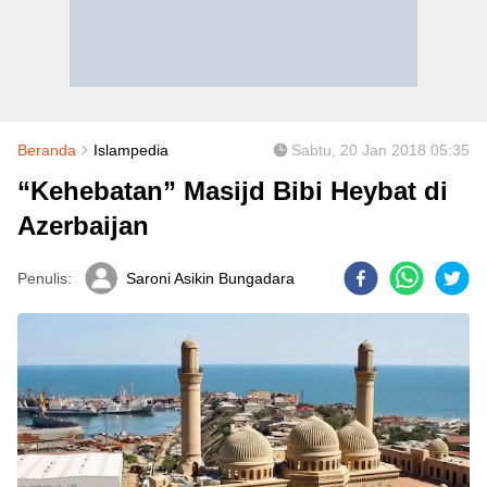
Beranda
Islampedia
Sabtu, 20 Jan 2018 05:35
“Kehebatan” Masijd Bibi Heybat di
Azerbaijan
Penulis:
Saroni Asikin Bungadara