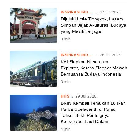
INSPIRASI INDONESIA
.
27 Jul 2026
Dijuluki Little Tiongkok, Lasem
Simpan Jejak Akulturasi Budaya
yang Masih Terjaga
3
min
INSPIRASI INDONESIA
.
28 Jul 2026
KAI Siapkan Nusantara
Explorer, Kereta Sleeper Mewah
Bernuansa Budaya Indonesia
3
min
HITS
.
29 Jul 2026
BRIN Kembali Temukan 18 Ikan
Purba Coelacanth di Pulau
Talise, Bukti Pentingnya
Konservasi Laut Dalam
4
min