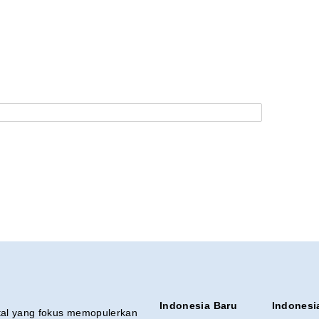
Indonesia Baru
Indonesi
ital yang fokus memopulerkan