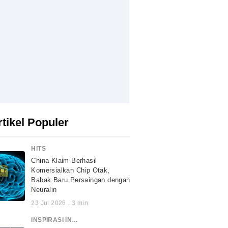
rtikel Populer
HITS
China Klaim Berhasil
Komersialkan Chip Otak,
Babak Baru Persaingan dengan
Neuralin
23 Jul 2026
.
3
min
INSPIRASI INDONESIA