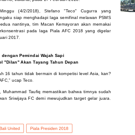
Minggu (4/2/2018), Stefano "Teco" Cugurra yang
mengaku siap menghadapi laga semifinal melawan PSMS
 kedua nantinya, tim Macan Kemayoran akan memakai
erkonsentrasi pada laga Piala AFC 2018 yang digelar
uari 2017.
pi dengan Pemindai Wajah Sapi
el "Dilan" Akan Tayang Tahun Depan
ah 16 tahun tidak bermain di kompetisi level Asia, kan?
 AFC,” ucap Teco.
ed, Muhammad Taufiq memastikan bahwa timnya sudah
wan Sriwijaya FC demi mewujudkan target gelar juara.
Bali United
Piala Presiden 2018