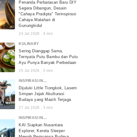
Penanda Perbatasan Baru DIY
Segera Dibangun, Desain
"Cahaya Pradipta" Terinspirasi
Cahaya Matahari di
Gunungkidul
24 Jul 2026
.
4
min
KULINARY
Sering Dianggap Sama,
Ternyata Putu Bambu dan Putu
Ayu Punya Banyak Perbedaan
25 Jul 2026
.
3
min
INSPIRASI INDONESIA
Dijuluki Little Tiongkok, Lasem
Simpan Jejak Akulturasi
Budaya yang Masih Terjaga
27 Jul 2026
.
3
min
INSPIRASI INDONESIA
KAI Siapkan Nusantara
Explorer, Kereta Sleeper
Mewah Bernuansa Budaya