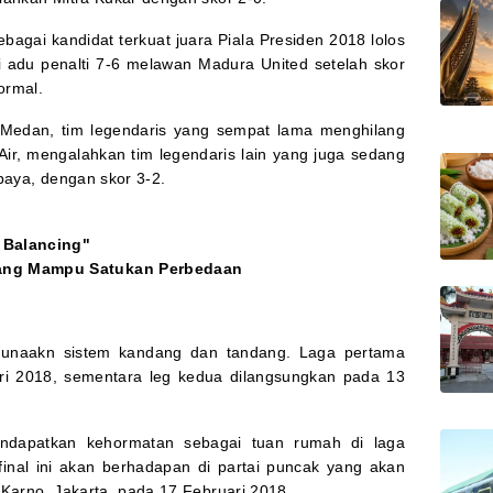
ebagai kandidat terkuat juara Piala Presiden 2018 lolos
 adu penalti 7-6 melawan Madura United setelah skor
ormal.
 Medan, tim legendaris yang sempat lama menghilang
 Air, mengalahkan tim legendaris lain yang juga sedang
baya, dengan skor 3-2.
 Balancing"
yang Mampu Satukan Perbedaan
gunaakn sistem kandang dan tandang. Laga pertama
ri 2018, sementara leg kedua dilangsungkan pada 13
dapatkan kehormatan sebagai tuan rumah di laga
inal ini akan berhadapan di partai puncak yang akan
 Karno, Jakarta, pada 17 Februari 2018.