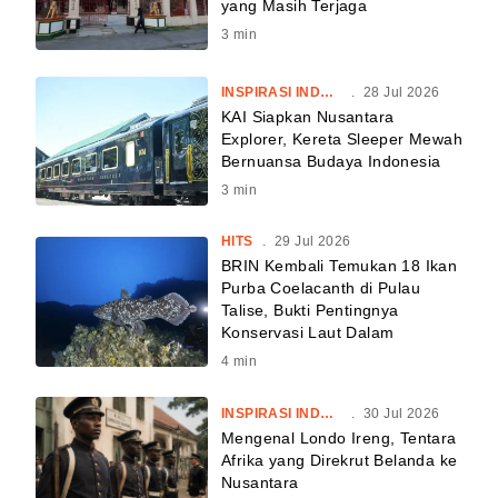
yang Masih Terjaga
3
min
INSPIRASI INDONESIA
.
28 Jul 2026
KAI Siapkan Nusantara
Explorer, Kereta Sleeper Mewah
Bernuansa Budaya Indonesia
3
min
HITS
.
29 Jul 2026
BRIN Kembali Temukan 18 Ikan
Purba Coelacanth di Pulau
Talise, Bukti Pentingnya
Konservasi Laut Dalam
4
min
INSPIRASI INDONESIA
.
30 Jul 2026
Mengenal Londo Ireng, Tentara
Afrika yang Direkrut Belanda ke
Nusantara