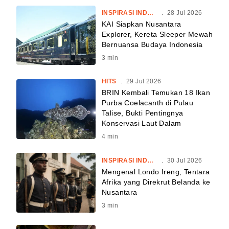
INSPIRASI INDONESIA
.
28 Jul 2026
KAI Siapkan Nusantara
Explorer, Kereta Sleeper Mewah
Bernuansa Budaya Indonesia
3
min
HITS
.
29 Jul 2026
BRIN Kembali Temukan 18 Ikan
Purba Coelacanth di Pulau
Talise, Bukti Pentingnya
Konservasi Laut Dalam
4
min
INSPIRASI INDONESIA
.
30 Jul 2026
Mengenal Londo Ireng, Tentara
Afrika yang Direkrut Belanda ke
Nusantara
3
min