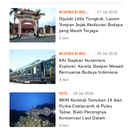
INSPIRASI INDONESIA
.
27 Jul 2026
Dijuluki Little Tiongkok, Lasem
Simpan Jejak Akulturasi Budaya
yang Masih Terjaga
3
min
INSPIRASI INDONESIA
.
28 Jul 2026
KAI Siapkan Nusantara
Explorer, Kereta Sleeper Mewah
Bernuansa Budaya Indonesia
3
min
HITS
.
29 Jul 2026
BRIN Kembali Temukan 18 Ikan
Purba Coelacanth di Pulau
Talise, Bukti Pentingnya
Konservasi Laut Dalam
4
min