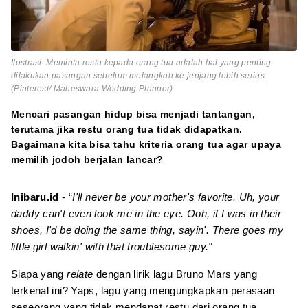
Ilustrasi: Meminta restu kepada orang tua adalah hal yang penting
dilakukan pasangan sebelum melangkah ke jenjang lebih serius.
(Pinterest/ Maheswara Wedding Planner)
Mencari pasangan hidup bisa menjadi tantangan,
terutama jika restu orang tua tidak didapatkan.
Bagaimana kita bisa tahu kriteria orang tua agar upaya
memilih jodoh berjalan lancar?
Inibaru.id
- “
I'll never be your mother's favorite. Uh, your
daddy can't even look me in the eye. Ooh, if I was in their
shoes, I'd be doing the same thing, sayin'. There goes my
little girl walkin' with that troublesome guy."
Siapa yang
relate
dengan lirik lagu Bruno Mars yang
terkenal ini? Yaps, lagu yang mengungkapkan perasaan
seseorang yang tidak mendapat restu dari orang tua