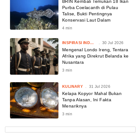
BRIN Kembali Temukan 18 Ikan
Purba Coelacanth di Pulau
Talise, Bukti Pentingnya
Konservasi Laut Dalam
4
min
INSPIRASI INDONESIA
.
30 Jul 2026
Mengenal Londo Ireng, Tentara
Afrika yang Direkrut Belanda ke
Nusantara
3
min
KULINARY
.
31 Jul 2026
Kelapa Kopyor Mahal Bukan
Tanpa Alasan, Ini Fakta
Menariknya
3
min