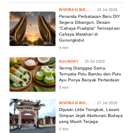
INSPIRASI INDONESIA
.
24 Jul 2026
Penanda Perbatasan Baru DIY
Segera Dibangun, Desain
"Cahaya Pradipta" Terinspirasi
Cahaya Matahari di
Gunungkidul
4
min
KULINARY
.
25 Jul 2026
Sering Dianggap Sama,
Ternyata Putu Bambu dan Putu
Ayu Punya Banyak Perbedaan
3
min
INSPIRASI INDONESIA
.
27 Jul 2026
Dijuluki Little Tiongkok, Lasem
Simpan Jejak Akulturasi Budaya
yang Masih Terjaga
3
min