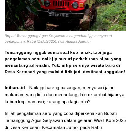
Bupati Temanggung Agus Setyawan mengendarai jip menyusuri
perkebunan, Rabu (18/6/2025). (via Humas Jateng)
Temanggung nggak cuma soal kopi enak, tapi juga
pengalaman seru naik jip susuri perkebunan hijau yang
menantang adrenalin. Yuk, intip serunya wisata baru di
Desa Kertosari yang mulai dilirik jadi destinasi unggulan!
Inibaru.id -
Naik jip bareng pasangan, menyusuri jalan
makadam yang licin dan menantang, lalu disambut hijaunya
kebun kopi nan asri; kurang apa lagi coba?
Inilah pengalaman seru yang coba diperkenalkan Bupati
Temanggung Agus Setyawan dalam gelaran Wiwit Kopi 2025
di Desa Kertosari, Kecamatan Jumo, pada Rabu