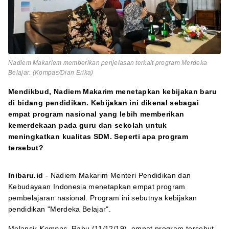
Nadiem Makariem memberikan penjelasan terkait program Merdeka
Belajar. (Kompas/Dian Erika)
Mendikbud, Nadiem Makarim menetapkan kebijakan baru
di bidang pendidikan. Kebijakan ini dikenal sebagai
empat program nasional yang lebih memberikan
kemerdekaan pada guru dan sekolah untuk
meningkatkan kualitas SDM. Seperti apa program
tersebut?
Inibaru.id
- Nadiem Makarim Menteri Pendidikan dan
Kebudayaan Indonesia menetapkan empat program
pembelajaran nasional. Program ini sebutnya kebijakan
pendidikan "Merdeka Belajar".
Melansir
Kompas
, Rabu (11/12/19), empat program tersebut