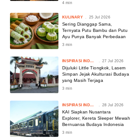
4
min
KULINARY
.
25 Jul 2026
Sering Dianggap Sama,
Ternyata Putu Bambu dan Putu
Ayu Punya Banyak Perbedaan
3
min
INSPIRASI INDONESIA
.
27 Jul 2026
Dijuluki Little Tiongkok, Lasem
Simpan Jejak Akulturasi Budaya
yang Masih Terjaga
3
min
INSPIRASI INDONESIA
.
28 Jul 2026
KAI Siapkan Nusantara
Explorer, Kereta Sleeper Mewah
Bernuansa Budaya Indonesia
3
min