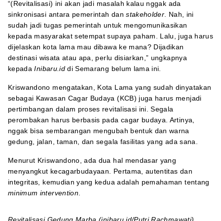
“(Revitalisasi) ini akan jadi masalah kalau nggak ada
sinkronisasi antara pemerintah dan
stakeholder
. Nah, ini
sudah jadi tugas pemerintah untuk mengomunikasikan
kepada masyarakat setempat supaya paham. Lalu, juga harus
dijelaskan kota lama mau dibawa ke mana? Dijadikan
destinasi wisata atau apa, perlu disiarkan,” ungkapnya
kepada
Inibaru.id
di Semarang belum lama ini.
Kriswandono mengatakan, Kota Lama yang sudah dinyatakan
sebagai Kawasan Cagar Budaya (KCB) juga harus menjadi
pertimbangan dalam proses revitalisasi ini. Segala
perombakan harus berbasis pada cagar budaya. Artinya,
nggak bisa sembarangan mengubah bentuk dan warna
gedung, jalan, taman, dan segala fasilitas yang ada sana.
Menurut Kriswandono, ada dua hal mendasar yang
menyangkut kecagarbudayaan. Pertama, autentitas dan
integritas, kemudian yang kedua adalah pemahaman tentang
minimum intervention
.
Revitalisasi Gedung Marba (inibaru.id/Putri Rachmawati)