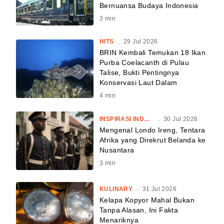
Bernuansa Budaya Indonesia
3
min
HITS
.
29 Jul 2026
BRIN Kembali Temukan 18 Ikan
Purba Coelacanth di Pulau
Talise, Bukti Pentingnya
Konservasi Laut Dalam
4
min
INSPIRASI INDONESIA
.
30 Jul 2026
Mengenal Londo Ireng, Tentara
Afrika yang Direkrut Belanda ke
Nusantara
3
min
KULINARY
.
31 Jul 2026
Kelapa Kopyor Mahal Bukan
Tanpa Alasan, Ini Fakta
Menariknya