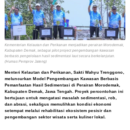
Kementerian Kelautan dan Perikanan menjadikan perairan Morodemak,
Kabupaten Demak, sebagai pilot project pengembangan kawasan
berbasis pengelolaan hasil sedimentasi laut secara berkelanjutan.
(Humas Pemprov Jateng)
Menteri Kelautan dan Perikanan, Sakti Wahyu Trenggono,
meluncurkan Model Pengembangan Kawasan Berbasis
Pemanfaatan Hasil Sedimentasi di Perairan Morodemak,
Kabupaten Demak, Jawa Tengah. Proyek percontohan ini
bertujuan untuk mengatasi masalah sedimentasi, rob,
dan abrasi, sekaligus memulihkan kondisi ekonomi
setempat melalui rehabilitasi ekosistem pesisir dan
pengembangan sektor wisata serta kuliner lokal.