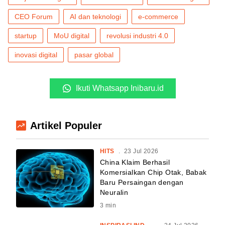
CEO Forum
AI dan teknologi
e-commerce
startup
MoU digital
revolusi industri 4.0
inovasi digital
pasar global
Ikuti Whatsapp Inibaru.id
Artikel Populer
HITS
.
23 Jul 2026
China Klaim Berhasil
Komersialkan Chip Otak, Babak
Baru Persaingan dengan
Neuralin
3
min