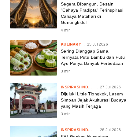
Segera Dibangun, Desain
"Cahaya Pradipta" Terinspirasi
Cahaya Matahari di
Gunungkidul
4
min
KULINARY
.
25 Jul 2026
Sering Dianggap Sama,
Ternyata Putu Bambu dan Putu
Ayu Punya Banyak Perbedaan
3
min
INSPIRASI INDONESIA
.
27 Jul 2026
Dijuluki Little Tiongkok, Lasem
Simpan Jejak Akulturasi Budaya
yang Masih Terjaga
3
min
INSPIRASI INDONESIA
.
28 Jul 2026
KAI Siapkan Nusantara