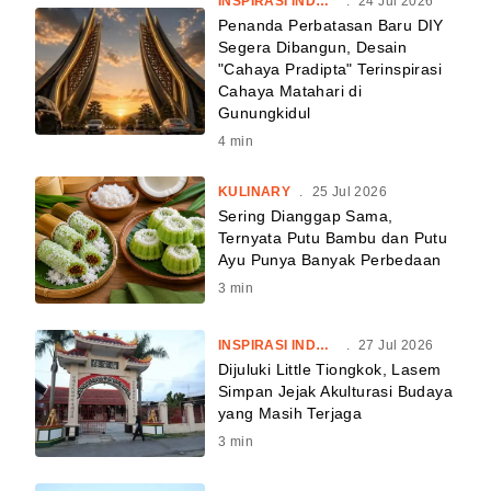
INSPIRASI INDONESIA
.
24 Jul 2026
Penanda Perbatasan Baru DIY
Segera Dibangun, Desain
"Cahaya Pradipta" Terinspirasi
Cahaya Matahari di
Gunungkidul
4
min
KULINARY
.
25 Jul 2026
Sering Dianggap Sama,
Ternyata Putu Bambu dan Putu
Ayu Punya Banyak Perbedaan
3
min
INSPIRASI INDONESIA
.
27 Jul 2026
Dijuluki Little Tiongkok, Lasem
Simpan Jejak Akulturasi Budaya
yang Masih Terjaga
3
min