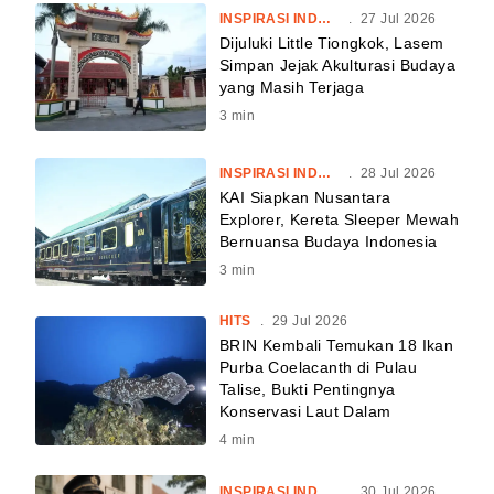
INSPIRASI INDONESIA
.
27 Jul 2026
Dijuluki Little Tiongkok, Lasem
Simpan Jejak Akulturasi Budaya
yang Masih Terjaga
3
min
INSPIRASI INDONESIA
.
28 Jul 2026
KAI Siapkan Nusantara
Explorer, Kereta Sleeper Mewah
Bernuansa Budaya Indonesia
3
min
HITS
.
29 Jul 2026
BRIN Kembali Temukan 18 Ikan
Purba Coelacanth di Pulau
Talise, Bukti Pentingnya
Konservasi Laut Dalam
4
min
INSPIRASI INDONESIA
.
30 Jul 2026