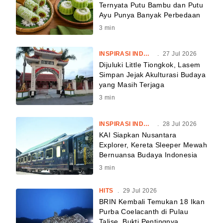
Ternyata Putu Bambu dan Putu
Ayu Punya Banyak Perbedaan
3
min
INSPIRASI INDONESIA
.
27 Jul 2026
Dijuluki Little Tiongkok, Lasem
Simpan Jejak Akulturasi Budaya
yang Masih Terjaga
3
min
INSPIRASI INDONESIA
.
28 Jul 2026
KAI Siapkan Nusantara
Explorer, Kereta Sleeper Mewah
Bernuansa Budaya Indonesia
3
min
HITS
.
29 Jul 2026
BRIN Kembali Temukan 18 Ikan
Purba Coelacanth di Pulau
Talise, Bukti Pentingnya