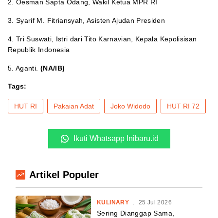
2. Oesman Sapta Odang, Wakil Ketua MPR RI
3. Syarif M. Fitriansyah, Asisten Ajudan Presiden
4. Tri Suswati, Istri dari Tito Karnavian, Kepala Kepolisisan
Republik Indonesia
5. Aganti.
(NA/IB)
Tags:
HUT RI
Pakaian Adat
Joko Widodo
HUT RI 72
Ikuti Whatsapp Inibaru.id
Artikel Populer
KULINARY
.
25 Jul 2026
Sering Dianggap Sama,