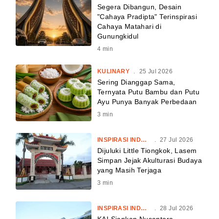
Segera Dibangun, Desain
"Cahaya Pradipta" Terinspirasi
Cahaya Matahari di
Gunungkidul
4
min
KULINARY
.
25 Jul 2026
Sering Dianggap Sama,
Ternyata Putu Bambu dan Putu
Ayu Punya Banyak Perbedaan
3
min
INSPIRASI INDONESIA
.
27 Jul 2026
Dijuluki Little Tiongkok, Lasem
Simpan Jejak Akulturasi Budaya
yang Masih Terjaga
3
min
INSPIRASI INDONESIA
.
28 Jul 2026