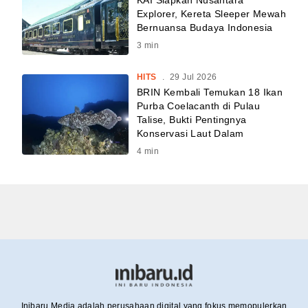
KAI Siapkan Nusantara
Explorer, Kereta Sleeper Mewah
Bernuansa Budaya Indonesia
3
min
HITS
.
29 Jul 2026
BRIN Kembali Temukan 18 Ikan
Purba Coelacanth di Pulau
Talise, Bukti Pentingnya
Konservasi Laut Dalam
4
min
Inibaru Media adalah perusahaan digital yang fokus memopulerkan