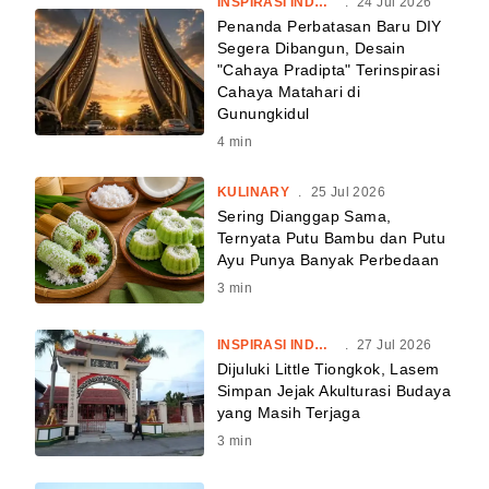
INSPIRASI INDONESIA
.
24 Jul 2026
Penanda Perbatasan Baru DIY
Segera Dibangun, Desain
"Cahaya Pradipta" Terinspirasi
Cahaya Matahari di
Gunungkidul
4
min
KULINARY
.
25 Jul 2026
Sering Dianggap Sama,
Ternyata Putu Bambu dan Putu
Ayu Punya Banyak Perbedaan
3
min
INSPIRASI INDONESIA
.
27 Jul 2026
Dijuluki Little Tiongkok, Lasem
Simpan Jejak Akulturasi Budaya
yang Masih Terjaga
3
min