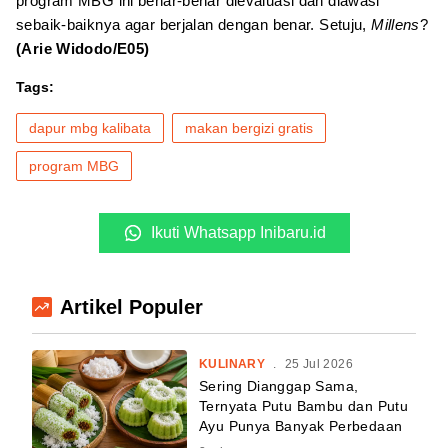
program MBG ini benar-benar dievaluasi dan diawasi
sebaik-baiknya agar berjalan dengan benar. Setuju,
Millens
?
(Arie Widodo/E05)
Tags:
dapur mbg kalibata
makan bergizi gratis
program MBG
Ikuti Whatsapp Inibaru.id
Artikel Populer
KULINARY
.
25 Jul 2026
Sering Dianggap Sama,
Ternyata Putu Bambu dan Putu
Ayu Punya Banyak Perbedaan