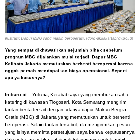
Ilustrasi: Dapur MBG yang masih beroperasi. (dprd-dkijakartaprov.go.id)
Yang sempat dikhawatirkan sejumlah pihak sebelum
program MBG dijalankan mulai terjadi. Dapur MBG
Kalibata Jakarta memutuskan berhenti beroperasi karena
nggak pernah mendapatkan biaya operasional. Seperti
apa ya kasusnya?
Inibaru.id –
Yuliana, Kerabat saya yang membuka usaha
katering di kawasan Tlogosari, Kota Semarang mengirim
tautan berita terkait dengan adanya dapur Makan Bergizi
Gratis (MBG) di Jakarta yang memutuskan untuk berhenti
beroperasi. Selain tautan tersebut, dia mengirimkan pesan
yang isinya meminta persetujuan saya bahwa keputusannya
dulu untuk menolak saat diajak tetangganya untuk ambil