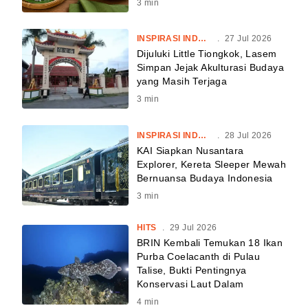
3
min
INSPIRASI INDONESIA
.
27 Jul 2026
Dijuluki Little Tiongkok, Lasem
Simpan Jejak Akulturasi Budaya
yang Masih Terjaga
3
min
INSPIRASI INDONESIA
.
28 Jul 2026
KAI Siapkan Nusantara
Explorer, Kereta Sleeper Mewah
Bernuansa Budaya Indonesia
3
min
HITS
.
29 Jul 2026
BRIN Kembali Temukan 18 Ikan
Purba Coelacanth di Pulau
Talise, Bukti Pentingnya
Konservasi Laut Dalam
4
min