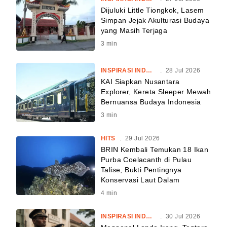
Dijuluki Little Tiongkok, Lasem
Simpan Jejak Akulturasi Budaya
yang Masih Terjaga
3
min
INSPIRASI INDONESIA
.
28 Jul 2026
KAI Siapkan Nusantara
Explorer, Kereta Sleeper Mewah
Bernuansa Budaya Indonesia
3
min
HITS
.
29 Jul 2026
BRIN Kembali Temukan 18 Ikan
Purba Coelacanth di Pulau
Talise, Bukti Pentingnya
Konservasi Laut Dalam
4
min
INSPIRASI INDONESIA
.
30 Jul 2026