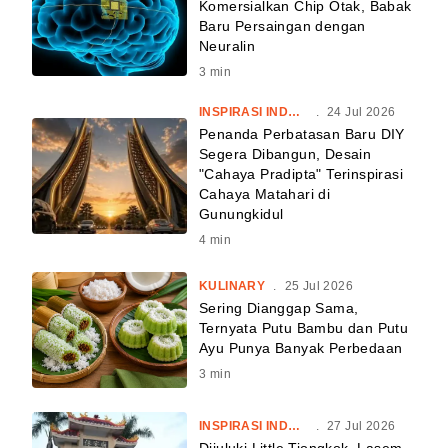
Komersialkan Chip Otak, Babak
Baru Persaingan dengan
Neuralin
3
min
INSPIRASI INDONESIA
.
24 Jul 2026
Penanda Perbatasan Baru DIY
Segera Dibangun, Desain
"Cahaya Pradipta" Terinspirasi
Cahaya Matahari di
Gunungkidul
4
min
KULINARY
.
25 Jul 2026
Sering Dianggap Sama,
Ternyata Putu Bambu dan Putu
Ayu Punya Banyak Perbedaan
3
min
INSPIRASI INDONESIA
.
27 Jul 2026