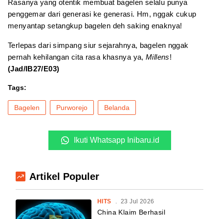
Rasanya yang otentik membuat bagelen selalu punya
penggemar dari generasi ke generasi. Hm, nggak cukup
menyantap setangkup bagelen deh saking enaknya!
Terlepas dari simpang siur sejarahnya, bagelen nggak
pernah kehilangan cita rasa khasnya ya,
Millens
!
(Jad/IB27/E03)
Tags:
Bagelen
Purworejo
Belanda
Ikuti Whatsapp Inibaru.id
Artikel Populer
HITS
.
23 Jul 2026
China Klaim Berhasil