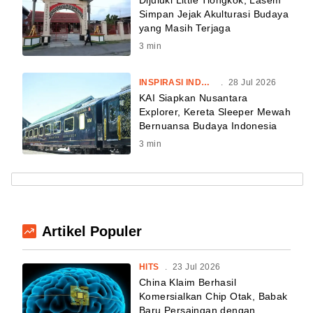
Dijuluki Little Tiongkok, Lasem
Simpan Jejak Akulturasi Budaya
yang Masih Terjaga
3
min
INSPIRASI INDONESIA
.
28 Jul 2026
KAI Siapkan Nusantara
Explorer, Kereta Sleeper Mewah
Bernuansa Budaya Indonesia
3
min
Artikel Populer
HITS
.
23 Jul 2026
China Klaim Berhasil
Komersialkan Chip Otak, Babak
Baru Persaingan dengan