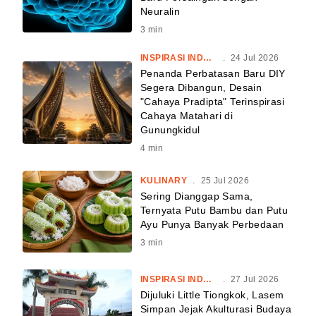
Neuralin
3
min
INSPIRASI INDONESIA
.
24 Jul 2026
Penanda Perbatasan Baru DIY
Segera Dibangun, Desain
"Cahaya Pradipta" Terinspirasi
Cahaya Matahari di
Gunungkidul
4
min
KULINARY
.
25 Jul 2026
Sering Dianggap Sama,
Ternyata Putu Bambu dan Putu
Ayu Punya Banyak Perbedaan
3
min
INSPIRASI INDONESIA
.
27 Jul 2026
Dijuluki Little Tiongkok, Lasem
Simpan Jejak Akulturasi Budaya