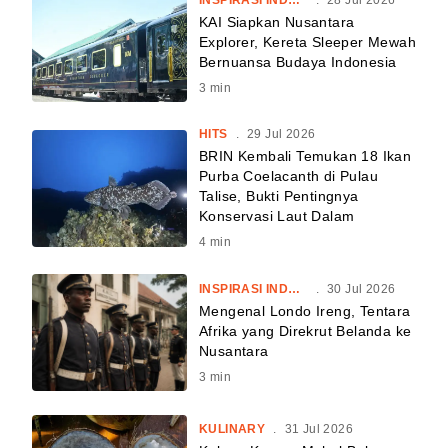
INSPIRASI INDONESIA
.
28 Jul 2026
KAI Siapkan Nusantara
Explorer, Kereta Sleeper Mewah
Bernuansa Budaya Indonesia
3
min
HITS
.
29 Jul 2026
BRIN Kembali Temukan 18 Ikan
Purba Coelacanth di Pulau
Talise, Bukti Pentingnya
Konservasi Laut Dalam
4
min
INSPIRASI INDONESIA
.
30 Jul 2026
Mengenal Londo Ireng, Tentara
Afrika yang Direkrut Belanda ke
Nusantara
3
min
KULINARY
.
31 Jul 2026