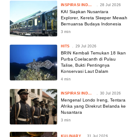
INSPIRASI INDONESIA
.
28 Jul 2026
KAI Siapkan Nusantara
Explorer, Kereta Sleeper Mewah
Bernuansa Budaya Indonesia
3
min
HITS
.
29 Jul 2026
BRIN Kembali Temukan 18 Ikan
Purba Coelacanth di Pulau
Talise, Bukti Pentingnya
Konservasi Laut Dalam
4
min
INSPIRASI INDONESIA
.
30 Jul 2026
Mengenal Londo Ireng, Tentara
Afrika yang Direkrut Belanda ke
Nusantara
3
min
KULINARY
.
31 Jul 2026