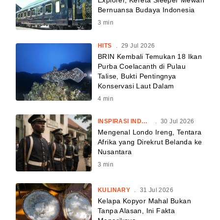
Explorer, Kereta Sleeper Mewah
Bernuansa Budaya Indonesia
3
min
HITS
.
29 Jul 2026
BRIN Kembali Temukan 18 Ikan
Purba Coelacanth di Pulau
Talise, Bukti Pentingnya
Konservasi Laut Dalam
4
min
INSPIRASI INDONESIA
.
30 Jul 2026
Mengenal Londo Ireng, Tentara
Afrika yang Direkrut Belanda ke
Nusantara
3
min
KULINARY
.
31 Jul 2026
Kelapa Kopyor Mahal Bukan
Tanpa Alasan, Ini Fakta