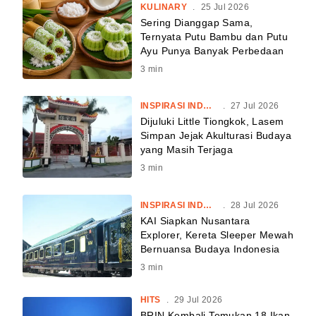
KULINARY
.
25 Jul 2026
Sering Dianggap Sama,
Ternyata Putu Bambu dan Putu
Ayu Punya Banyak Perbedaan
3
min
INSPIRASI INDONESIA
.
27 Jul 2026
Dijuluki Little Tiongkok, Lasem
Simpan Jejak Akulturasi Budaya
yang Masih Terjaga
3
min
INSPIRASI INDONESIA
.
28 Jul 2026
KAI Siapkan Nusantara
Explorer, Kereta Sleeper Mewah
Bernuansa Budaya Indonesia
3
min
HITS
.
29 Jul 2026
BRIN Kembali Temukan 18 Ikan