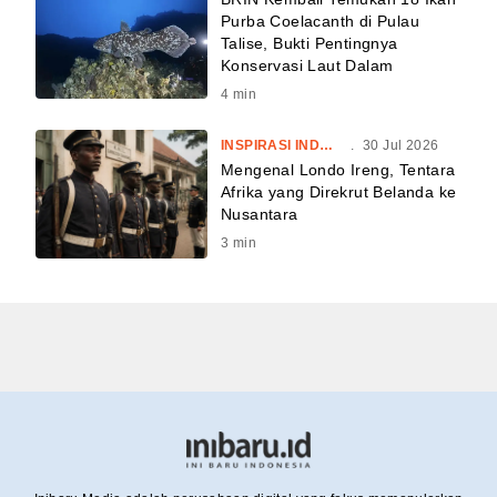
Purba Coelacanth di Pulau
Talise, Bukti Pentingnya
Konservasi Laut Dalam
4
min
INSPIRASI INDONESIA
.
30 Jul 2026
Mengenal Londo Ireng, Tentara
Afrika yang Direkrut Belanda ke
Nusantara
3
min