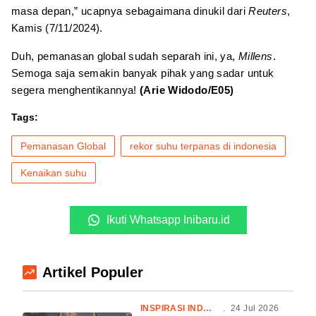
masa depan,” ucapnya sebagaimana dinukil dari
Reuters
,
Kamis (7/11/2024).
Duh, pemanasan global sudah separah ini, ya,
Millens
.
Semoga saja semakin banyak pihak yang sadar untuk
segera menghentikannya!
(Arie Widodo/E05)
Tags:
Pemanasan Global
rekor suhu terpanas di indonesia
Kenaikan suhu
Ikuti Whatsapp Inibaru.id
Artikel Populer
INSPIRASI INDONESIA
.
24 Jul 2026