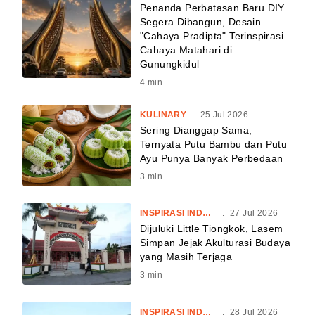
Penanda Perbatasan Baru DIY
Segera Dibangun, Desain
"Cahaya Pradipta" Terinspirasi
Cahaya Matahari di
Gunungkidul
4
min
KULINARY
.
25 Jul 2026
Sering Dianggap Sama,
Ternyata Putu Bambu dan Putu
Ayu Punya Banyak Perbedaan
3
min
INSPIRASI INDONESIA
.
27 Jul 2026
Dijuluki Little Tiongkok, Lasem
Simpan Jejak Akulturasi Budaya
yang Masih Terjaga
3
min
INSPIRASI INDONESIA
.
28 Jul 2026