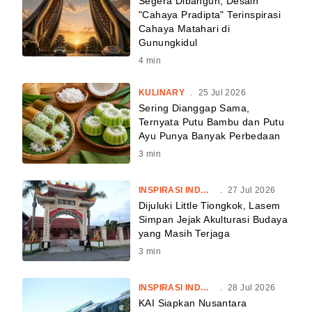
Segera Dibangun, Desain
"Cahaya Pradipta" Terinspirasi
Cahaya Matahari di
Gunungkidul
4
min
KULINARY
.
25 Jul 2026
Sering Dianggap Sama,
Ternyata Putu Bambu dan Putu
Ayu Punya Banyak Perbedaan
3
min
INSPIRASI INDONESIA
.
27 Jul 2026
Dijuluki Little Tiongkok, Lasem
Simpan Jejak Akulturasi Budaya
yang Masih Terjaga
3
min
INSPIRASI INDONESIA
.
28 Jul 2026
KAI Siapkan Nusantara