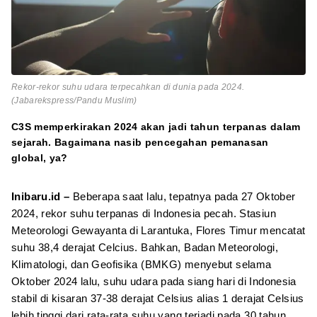
Rekor-rekor suhu udara terpecahkan di dunia pada 2024.
(Jabarekspress/Pandu Muslim)
C3S memperkirakan 2024 akan jadi tahun terpanas dalam
sejarah. Bagaimana nasib pencegahan pemanasan
global, ya?
Inibaru.id –
Beberapa saat lalu, tepatnya pada 27 Oktober
2024, rekor suhu terpanas di Indonesia pecah. Stasiun
Meteorologi Gewayanta di Larantuka, Flores Timur mencatat
suhu 38,4 derajat Celcius. Bahkan, Badan Meteorologi,
Klimatologi, dan Geofisika (BMKG) menyebut selama
Oktober 2024 lalu, suhu udara pada siang hari di Indonesia
stabil di kisaran 37-38 derajat Celsius alias 1 derajat Celsius
lebih tinggi dari rata-rata suhu yang terjadi pada 30 tahun