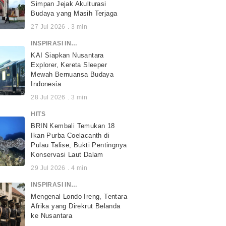
Simpan Jejak Akulturasi
Budaya yang Masih Terjaga
27 Jul 2026
.
3
min
INSPIRASI INDONESIA
KAI Siapkan Nusantara
Explorer, Kereta Sleeper
Mewah Bernuansa Budaya
Indonesia
28 Jul 2026
.
3
min
HITS
BRIN Kembali Temukan 18
Ikan Purba Coelacanth di
Pulau Talise, Bukti Pentingnya
Konservasi Laut Dalam
29 Jul 2026
.
4
min
INSPIRASI INDONESIA
Mengenal Londo Ireng, Tentara
Afrika yang Direkrut Belanda
ke Nusantara