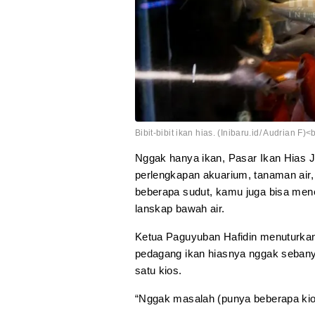
Bibit-bibit ikan hias. (Inibaru.id/ Audrian F)<
Nggak hanya ikan, Pasar Ikan Hias J
perlengkapan akuarium, tanaman air
beberapa sudut, kamu juga bisa men
lanskap bawah air.
Ketua Paguyuban Hafidin menuturkan,
pedagang ikan hiasnya nggak sebanya
satu kios.
“Nggak masalah (punya beberapa kio