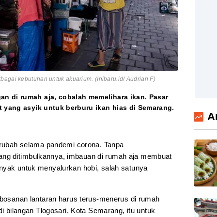
agai kebutuhan untuk akuarium. (Inibaru.id/ Audrian F)
n di rumah aja, cobalah memelihara ikan. Pasar
t yang asyik untuk berburu ikan hias di Semarang.
A
berubah selama pandemi corona. Tanpa
ng ditimbulkannya, imbauan di rumah aja membuat
nyak untuk menyalurkan hobi, salah satunya
Kebosanan lantaran harus terus-menerus di rumah
di bilangan Tlogosari, Kota Semarang, itu untuk