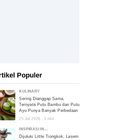
rtikel Populer
KULINARY
Sering Dianggap Sama,
Ternyata Putu Bambu dan Putu
Ayu Punya Banyak Perbedaan
25 Jul 2026
.
3
min
INSPIRASI INDONESIA
Dijuluki Little Tiongkok, Lasem