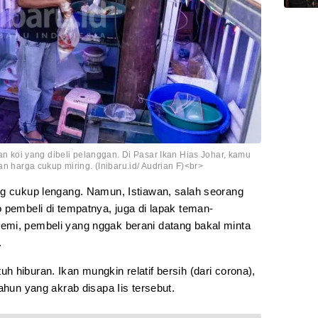
koi yang dibeli pelanggan. Di Pasar Ikan Hias Johar, kamu
an harga cukup miring. (Inibaru.id/ Audrian F)<br>
ng cukup lengang. Namun, Istiawan, salah seorang
 pembeli di tempatnya, juga di lapak teman-
emi, pembeli yang nggak berani datang bakal minta
.
 hiburan. Ikan mungkin relatif bersih (dari corona),
ahun yang akrab disapa Iis tersebut.