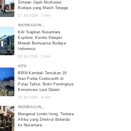
Simpan Jejak Akulturasi
Budaya yang Masih Terjaga
27 Jul 2026
.
3
min
INSPIRASI INDONESIA
KAI Siapkan Nusantara
Explorer, Kereta Sleeper
Mewah Bernuansa Budaya
Indonesia
28 Jul 2026
.
3
min
HITS
BRIN Kembali Temukan 18
Ikan Purba Coelacanth di
Pulau Talise, Bukti Pentingnya
Konservasi Laut Dalam
29 Jul 2026
.
4
min
INSPIRASI INDONESIA
Mengenal Londo Ireng, Tentara
Afrika yang Direkrut Belanda
ke Nusantara