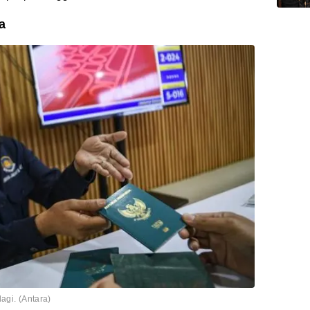
a
agi. (Antara)