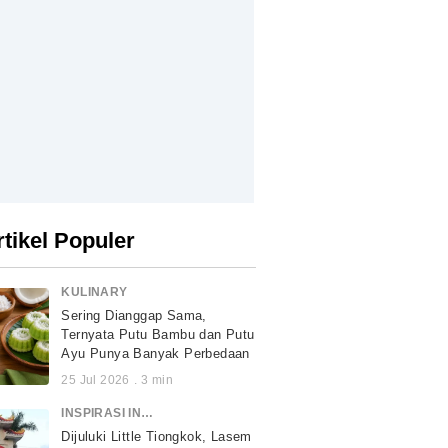
rtikel Populer
KULINARY
Sering Dianggap Sama,
Ternyata Putu Bambu dan Putu
Ayu Punya Banyak Perbedaan
25 Jul 2026
.
3
min
INSPIRASI INDONESIA
Dijuluki Little Tiongkok, Lasem