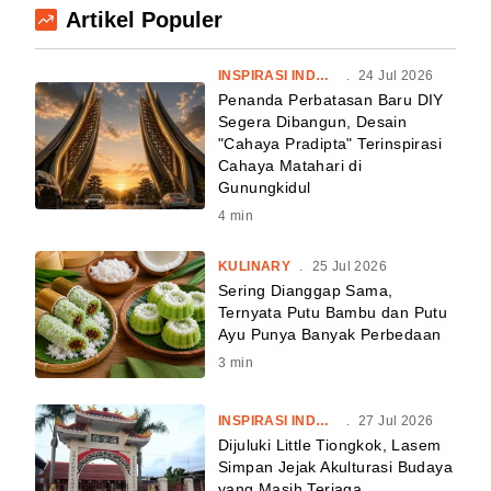
Artikel Populer
INSPIRASI INDONESIA
.
24 Jul 2026
Penanda Perbatasan Baru DIY
Segera Dibangun, Desain
"Cahaya Pradipta" Terinspirasi
Cahaya Matahari di
Gunungkidul
4
min
KULINARY
.
25 Jul 2026
Sering Dianggap Sama,
Ternyata Putu Bambu dan Putu
Ayu Punya Banyak Perbedaan
3
min
INSPIRASI INDONESIA
.
27 Jul 2026
Dijuluki Little Tiongkok, Lasem
Simpan Jejak Akulturasi Budaya
yang Masih Terjaga