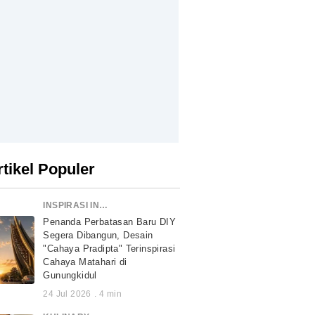
rtikel Populer
INSPIRASI INDONESIA
Penanda Perbatasan Baru DIY
Segera Dibangun, Desain
"Cahaya Pradipta" Terinspirasi
Cahaya Matahari di
Gunungkidul
24 Jul 2026
.
4
min