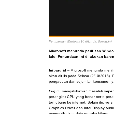
Pembaruan Windows 10 ditunda. (Neow.in)
Microsoft menunda perilisan Wind
lalu. Penundaan ini dilakukan kar
Inibaru.id
– Microsoft menunda meril
akan dirilis pada Selasa (2/10/2018).
pengaduan dari sejumlah konsumen 
Bug
itu mengakibatkan masalah seper
perangkat CPU yang benar serta pera
terhubung ke internet. Selain itu, vers
Graphics Driver dan Intel Display A
mengakibatkan data mereka hilang.