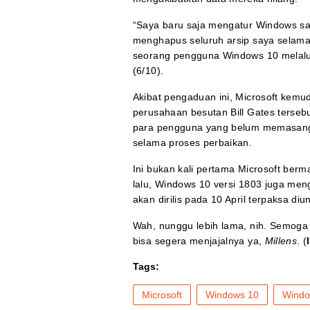
“Saya baru saja mengatur Windows s
menghapus seluruh arsip saya selama 2
seorang pengguna Windows 10 melalui f
(6/10).
Akibat pengaduan ini, Microsoft kem
perusahaan besutan Bill Gates tersebu
para pengguna yang belum memasan
selama proses perbaikan.
Ini bukan kali pertama Microsoft ber
lalu, Windows 10 versi 1803 juga me
akan dirilis pada 10 April terpaksa diu
Wah, nunggu lebih lama, nih. Semoga
bisa segera menjajalnya ya,
Millens
. (
Tags:
Microsoft
Windows 10
Windo