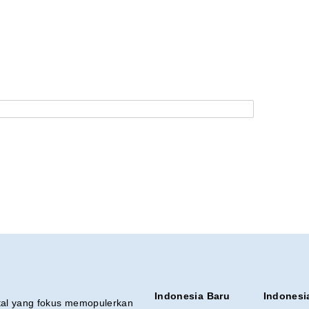
Indonesia Baru
Indonesi
ital yang fokus memopulerkan