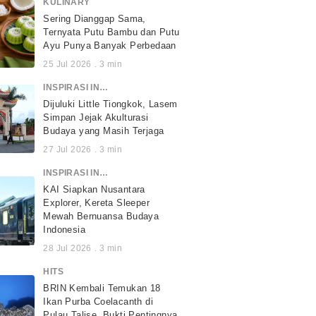
KULINARY
Sering Dianggap Sama,
Ternyata Putu Bambu dan Putu
Ayu Punya Banyak Perbedaan
25 Jul 2026
.
3
min
INSPIRASI INDONESIA
Dijuluki Little Tiongkok, Lasem
Simpan Jejak Akulturasi
Budaya yang Masih Terjaga
27 Jul 2026
.
3
min
INSPIRASI INDONESIA
KAI Siapkan Nusantara
Explorer, Kereta Sleeper
Mewah Bernuansa Budaya
Indonesia
28 Jul 2026
.
3
min
HITS
BRIN Kembali Temukan 18
Ikan Purba Coelacanth di
Pulau Talise, Bukti Pentingnya