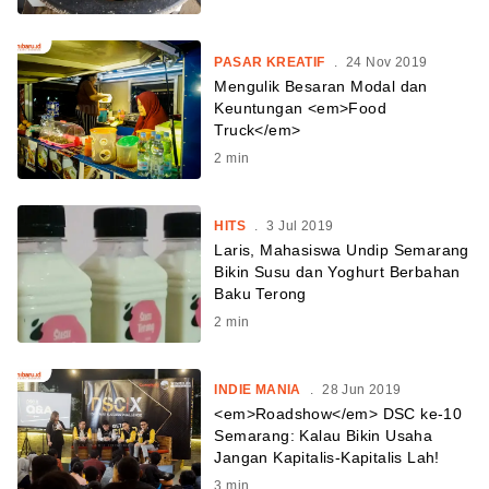
PASAR KREATIF
.
24 Nov 2019
Mengulik Besaran Modal dan
Keuntungan <em>Food
Truck</em>
2
min
HITS
.
3 Jul 2019
Laris, Mahasiswa Undip Semarang
Bikin Susu dan Yoghurt Berbahan
Baku Terong
2
min
INDIE MANIA
.
28 Jun 2019
<em>Roadshow</em> DSC ke-10
Semarang: Kalau Bikin Usaha
Jangan Kapitalis-Kapitalis Lah!
3
min