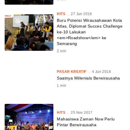
HITS
.
27 Jun 2019
Buru Potensi Wirausahawan Kota
Atlas, Diplomat Succes Challenge
ke-10 Lakukan
<em>Roadshow</em> ke
Semarang
2
min
PASAR KREATIF
.
4 Jun 2018
Saatnya Millenials Berwirausaha
1
min
HITS
.
25 Nov 2017
Mahasiswa Zaman Now Perlu
Pintar Berwirausaha