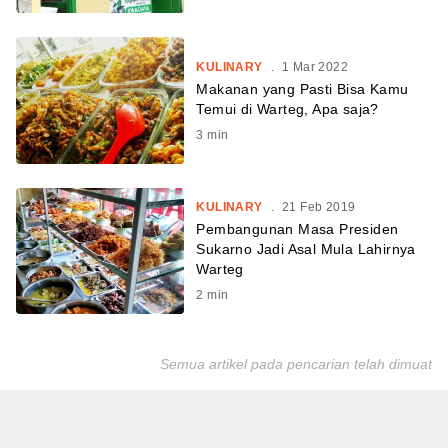
KULINARY
.
1 Mar 2022
Makanan yang Pasti Bisa Kamu
Temui di Warteg, Apa saja?
3
min
KULINARY
.
21 Feb 2019
Pembangunan Masa Presiden
Sukarno Jadi Asal Mula Lahirnya
Warteg
2
min
Semua artikel pada pencarian telah dimuat