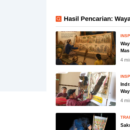
Hasil Pencarian: Way
INSP
Way
Mas
4
mi
INSP
Ind
Way
4
mi
TRA
Sak