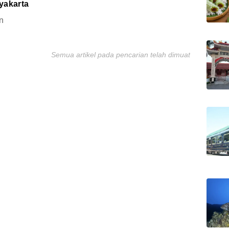
yakarta
n
Semua artikel pada pencarian telah dimuat