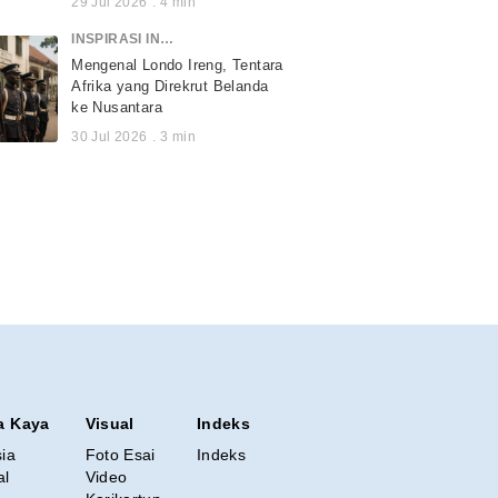
29 Jul 2026
.
4
min
INSPIRASI INDONESIA
Mengenal Londo Ireng, Tentara
Afrika yang Direkrut Belanda
ke Nusantara
30 Jul 2026
.
3
min
a Kaya
Visual
Indeks
sia
Foto Esai
Indeks
al
Video