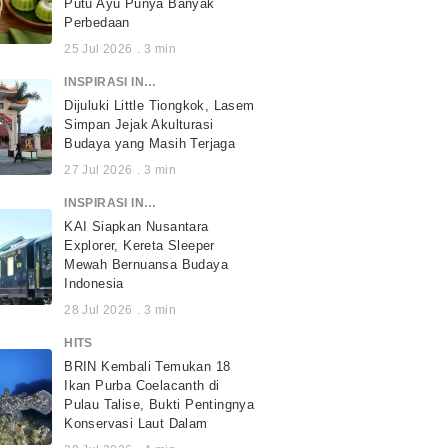
Putu Ayu Punya Banyak
Perbedaan
25 Jul 2026
.
3
min
INSPIRASI INDONESIA
Dijuluki Little Tiongkok, Lasem
Simpan Jejak Akulturasi
Budaya yang Masih Terjaga
27 Jul 2026
.
3
min
INSPIRASI INDONESIA
KAI Siapkan Nusantara
Explorer, Kereta Sleeper
Mewah Bernuansa Budaya
Indonesia
28 Jul 2026
.
3
min
HITS
BRIN Kembali Temukan 18
Ikan Purba Coelacanth di
Pulau Talise, Bukti Pentingnya
Konservasi Laut Dalam