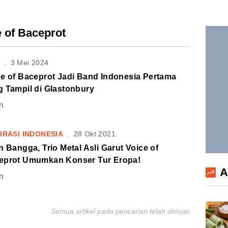
e of Baceprot
S
.
3 Mei 2024
ce of Baceprot Jadi Band Indonesia Pertama
g Tampil di Glastonbury
n
IRASI INDONESIA
.
28 Okt 2021
n Bangga, Trio Metal Asli Garut Voice of
eprot Umumkan Konser Tur Eropa!
A
n
Semua artikel pada pencarian telah dimuat