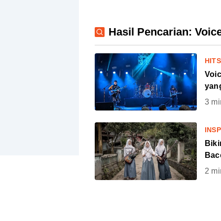
Hasil Pencarian: Voic
HIT
Voi
yan
3
mi
INSP
Biki
Bac
2
mi