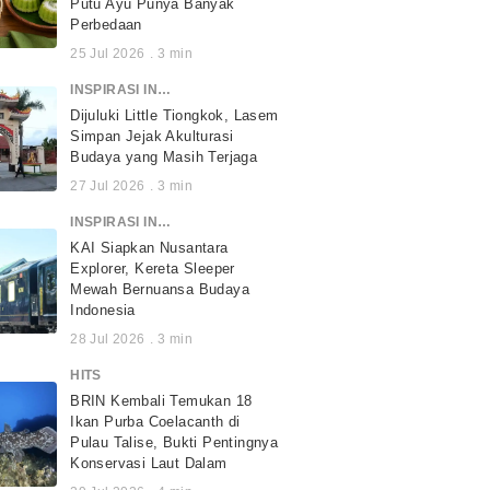
Putu Ayu Punya Banyak
Perbedaan
25 Jul 2026
.
3
min
INSPIRASI INDONESIA
Dijuluki Little Tiongkok, Lasem
Simpan Jejak Akulturasi
Budaya yang Masih Terjaga
27 Jul 2026
.
3
min
INSPIRASI INDONESIA
KAI Siapkan Nusantara
Explorer, Kereta Sleeper
Mewah Bernuansa Budaya
Indonesia
28 Jul 2026
.
3
min
HITS
BRIN Kembali Temukan 18
Ikan Purba Coelacanth di
Pulau Talise, Bukti Pentingnya
Konservasi Laut Dalam