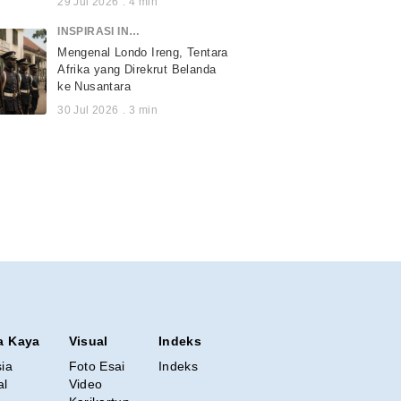
29 Jul 2026
.
4
min
INSPIRASI INDONESIA
Mengenal Londo Ireng, Tentara
Afrika yang Direkrut Belanda
ke Nusantara
30 Jul 2026
.
3
min
a Kaya
Visual
Indeks
sia
Foto Esai
Indeks
al
Video