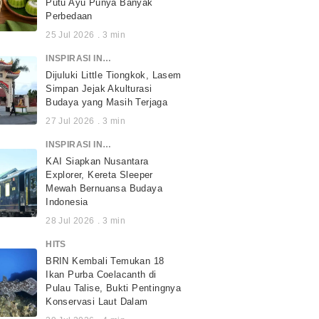
Putu Ayu Punya Banyak
Perbedaan
25 Jul 2026
.
3
min
INSPIRASI INDONESIA
Dijuluki Little Tiongkok, Lasem
Simpan Jejak Akulturasi
Budaya yang Masih Terjaga
27 Jul 2026
.
3
min
INSPIRASI INDONESIA
KAI Siapkan Nusantara
Explorer, Kereta Sleeper
Mewah Bernuansa Budaya
Indonesia
28 Jul 2026
.
3
min
HITS
BRIN Kembali Temukan 18
Ikan Purba Coelacanth di
Pulau Talise, Bukti Pentingnya
Konservasi Laut Dalam