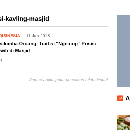
si-kavling-masjid
DISINESIA
.
11 Jun 2018
silumba Oroang, Tradisi “Nge-cup” Posisi
wih di Masjid
n
Semua artikel pada pencarian telah dimuat
A