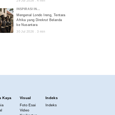
29 Jul 2026
.
4
min
INSPIRASI INDONESIA
Mengenal Londo Ireng, Tentara
Afrika yang Direkrut Belanda
ke Nusantara
30 Jul 2026
.
3
min
a Kaya
Visual
Indeks
sia
Foto Esai
Indeks
al
Video