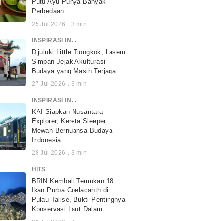
Putu Ayu Punya Banyak
Perbedaan
25 Jul 2026
.
3
min
INSPIRASI INDONESIA
Dijuluki Little Tiongkok, Lasem
Simpan Jejak Akulturasi
Budaya yang Masih Terjaga
27 Jul 2026
.
3
min
INSPIRASI INDONESIA
KAI Siapkan Nusantara
Explorer, Kereta Sleeper
Mewah Bernuansa Budaya
Indonesia
28 Jul 2026
.
3
min
HITS
BRIN Kembali Temukan 18
Ikan Purba Coelacanth di
Pulau Talise, Bukti Pentingnya
Konservasi Laut Dalam