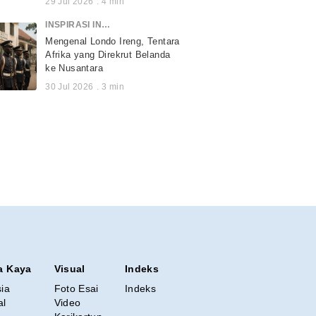
29 Jul 2026
.
4
min
INSPIRASI INDONESIA
Mengenal Londo Ireng, Tentara
Afrika yang Direkrut Belanda
ke Nusantara
30 Jul 2026
.
3
min
a Kaya
Visual
Indeks
sia
Foto Esai
Indeks
al
Video