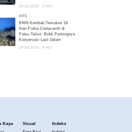
28 Jul 2026
.
3
min
HITS
BRIN Kembali Temukan 18
Ikan Purba Coelacanth di
Pulau Talise, Bukti Pentingnya
Konservasi Laut Dalam
29 Jul 2026
.
4
min
a Kaya
Visual
Indeks
sia
Foto Esai
Indeks