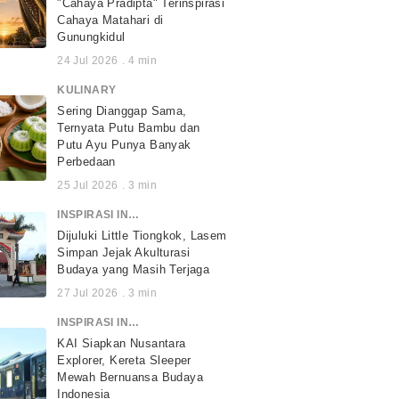
"Cahaya Pradipta" Terinspirasi
Cahaya Matahari di
Gunungkidul
24 Jul 2026
.
4
min
KULINARY
Sering Dianggap Sama,
Ternyata Putu Bambu dan
Putu Ayu Punya Banyak
Perbedaan
25 Jul 2026
.
3
min
INSPIRASI INDONESIA
Dijuluki Little Tiongkok, Lasem
Simpan Jejak Akulturasi
Budaya yang Masih Terjaga
27 Jul 2026
.
3
min
INSPIRASI INDONESIA
KAI Siapkan Nusantara
Explorer, Kereta Sleeper
Mewah Bernuansa Budaya
Indonesia