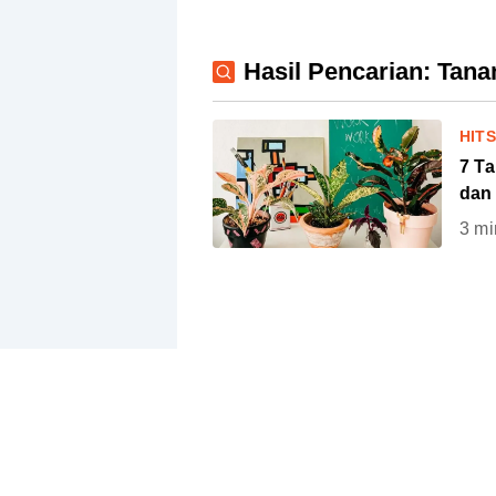
Hasil Pencarian: Tan
HIT
7 T
dan 
3
mi