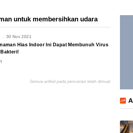
aman untuk membersihkan udara
S
.
30 Nov 2021
anaman Hias Indoor Ini Dapat Membunuh Virus
Bakteri!
n
Semua artikel pada pencarian telah dimuat
A