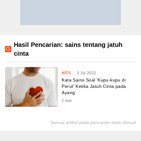
Hasil Pencarian: sains tentang jatuh
cinta
HITS
.
3 Jul 2022
Kata Sains Soal 'Kupu-kupu di
Perut' Ketika Jatuh Cinta pada
Ayang
2
min
Semua artikel pada pencarian telah dimuat