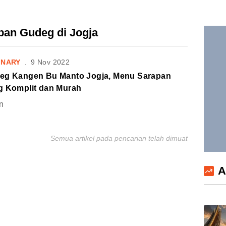
pan Gudeg di Jogja
INARY
.
9 Nov 2022
eg Kangen Bu Manto Jogja, Menu Sarapan
g Komplit dan Murah
n
Semua artikel pada pencarian telah dimuat
A