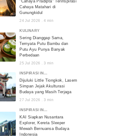
"Cahaya Pradipta" Terinspirasi
Cahaya Matahari di
Gunungkidul
24 Jul 2026
.
4
min
KULINARY
Sering Dianggap Sama,
Ternyata Putu Bambu dan
Putu Ayu Punya Banyak
Perbedaan
25 Jul 2026
.
3
min
INSPIRASI INDONESIA
Dijuluki Little Tiongkok, Lasem
Simpan Jejak Akulturasi
Budaya yang Masih Terjaga
27 Jul 2026
.
3
min
INSPIRASI INDONESIA
KAI Siapkan Nusantara
Explorer, Kereta Sleeper
Mewah Bernuansa Budaya
Indonesia