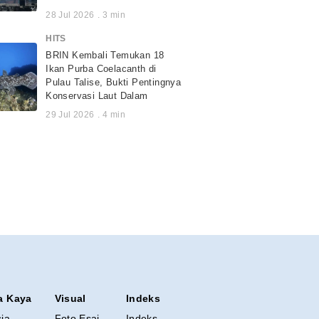
28 Jul 2026
.
3
min
HITS
BRIN Kembali Temukan 18
Ikan Purba Coelacanth di
Pulau Talise, Bukti Pentingnya
Konservasi Laut Dalam
29 Jul 2026
.
4
min
a Kaya
Visual
Indeks
sia
Foto Esai
Indeks