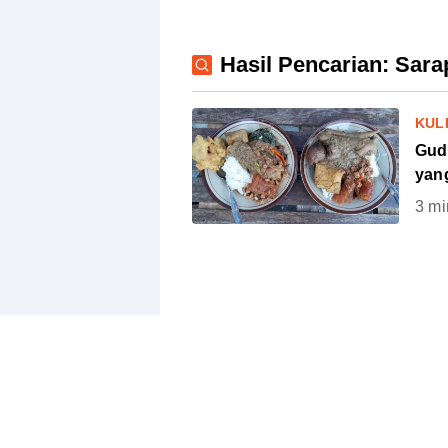
Hasil Pencarian: Sara
KUL
Gud
yan
3
mi