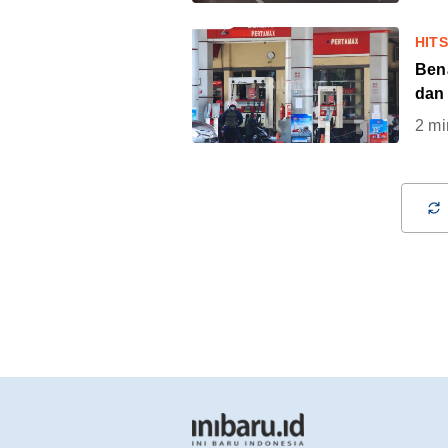
HIT
Ben
dan 
2
mi