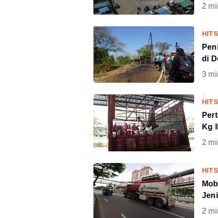
2
mi
HIT
Pen
di 
3
mi
HIT
Per
Kg 
2
mi
HIT
Mob
Jen
2
mi