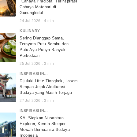
"Cahaya Pradipta" Terinspirasi
Cahaya Matahari di
Gunungkidul
24 Jul 2026
.
4
min
KULINARY
Sering Dianggap Sama,
Ternyata Putu Bambu dan
Putu Ayu Punya Banyak
Perbedaan
25 Jul 2026
.
3
min
INSPIRASI INDONESIA
Dijuluki Little Tiongkok, Lasem
Simpan Jejak Akulturasi
Budaya yang Masih Terjaga
27 Jul 2026
.
3
min
INSPIRASI INDONESIA
KAI Siapkan Nusantara
Explorer, Kereta Sleeper
Mewah Bernuansa Budaya
Indonesia