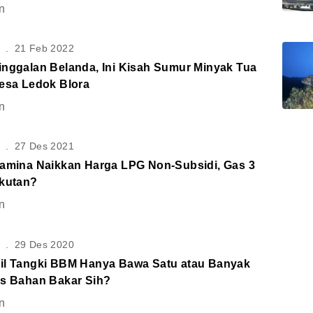
n
S
.
21 Feb 2022
inggalan Belanda, Ini Kisah Sumur Minyak Tua
Desa Ledok Blora
n
S
.
27 Des 2021
tamina Naikkan Harga LPG Non-Subsidi, Gas 3
Ikutan?
n
S
.
29 Des 2020
il Tangki BBM Hanya Bawa Satu atau Banyak
is Bahan Bakar Sih?
n