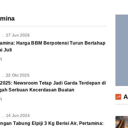
amina
S
.
27 Jun 2026
tamina: Harga BBM Berpotensi Turun Bertahap
i Juli
n
S
.
22 Okt 2025
 2025: Newsroom Tetap Jadi Garda Terdepan di
gah Serbuan Kecerdasan Buatan
A
n
S
.
14 Jun 2024
ngan Tabung Elpiji 3 Kg Berisi Air, Pertamina: