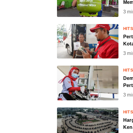
Mem
3
mi
HIT
Pert
Kot
3
mi
HIT
Dem
Per
3
mi
HIT
Har
Kena