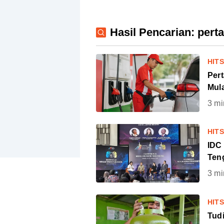
Hasil Pencarian: pert
HIT
Per
Mula
3
mi
HIT
IDC
Ten
3
mi
HIT
Tudi