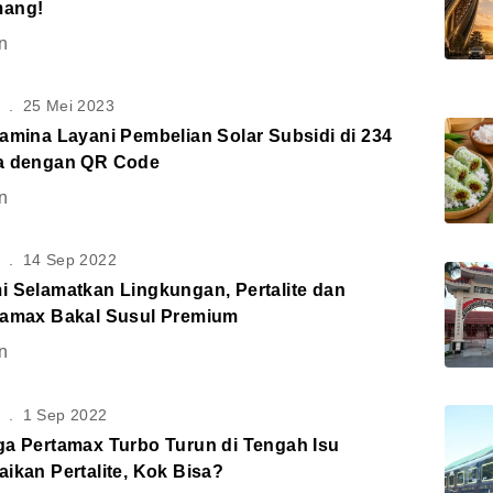
ang!
n
S
.
25 Mei 2023
amina Layani Pembelian Solar Subsidi di 234
a dengan QR Code
n
S
.
14 Sep 2022
i Selamatkan Lingkungan, Pertalite dan
tamax Bakal Susul Premium
n
S
.
1 Sep 2022
ga Pertamax Turbo Turun di Tengah Isu
ikan Pertalite, Kok Bisa?