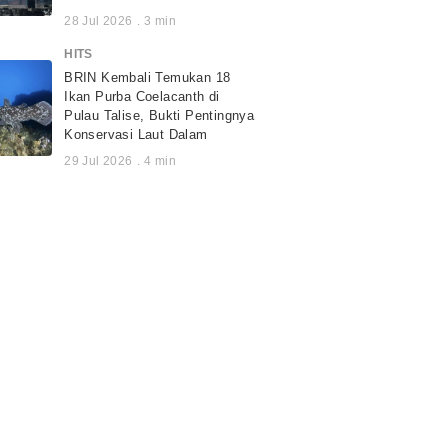
28 Jul 2026
.
3
min
HITS
BRIN Kembali Temukan 18
Ikan Purba Coelacanth di
Pulau Talise, Bukti Pentingnya
Konservasi Laut Dalam
29 Jul 2026
.
4
min